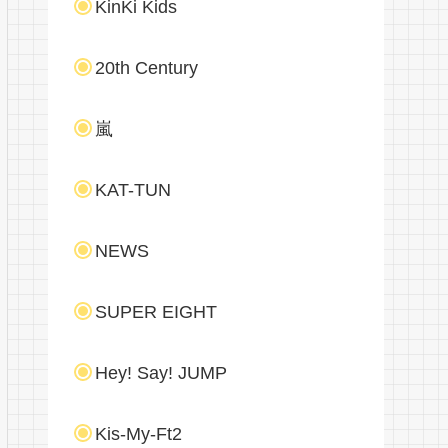
KinKi Kids
20th Century
嵐
KAT-TUN
NEWS
SUPER EIGHT
Hey! Say! JUMP
Kis-My-Ft2