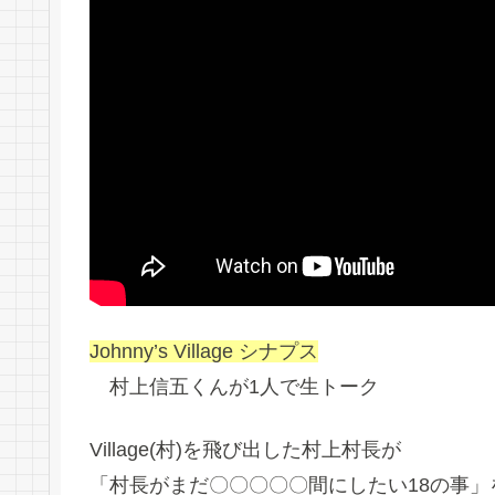
Johnny’s Village シナプス
村上信五くんが1人で生トーク
Village(村)を飛び出した村上村長が
「村長がまだ〇〇〇〇〇間にしたい18の事」