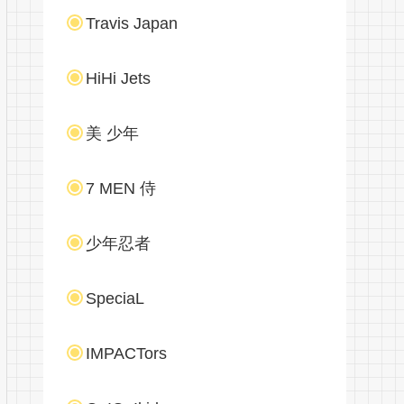
Travis Japan
HiHi Jets
美 少年
7 MEN 侍
少年忍者
SpeciaL
IMPACTors