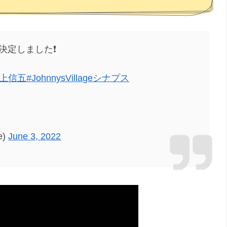
が決定しました❗️
村上信五
#JohnnysVillageシナプス
e)
June 3, 2022