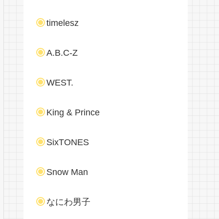
timelesz
A.B.C-Z
WEST.
King & Prince
SixTONES
Snow Man
なにわ男子