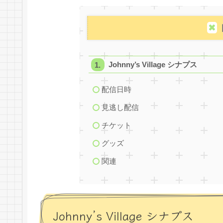
Johnny’s Village シナプス
配信日時
見逃し配信
チケット
グッズ
関連
Johnny’s Village シナプス