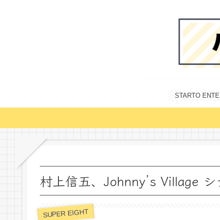
STARTO E
村上信五、Johnny’s Villa
SUPER EIGHT