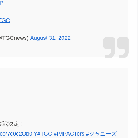
NP
TGC
GCnews)
August 31, 2022
急参戦決定！
/t.co/7c0c2Qb0lY
#TGC
#IMPACTors
#ジャニーズ