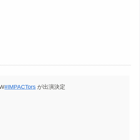
/W
#IMPACTors
が出演決定