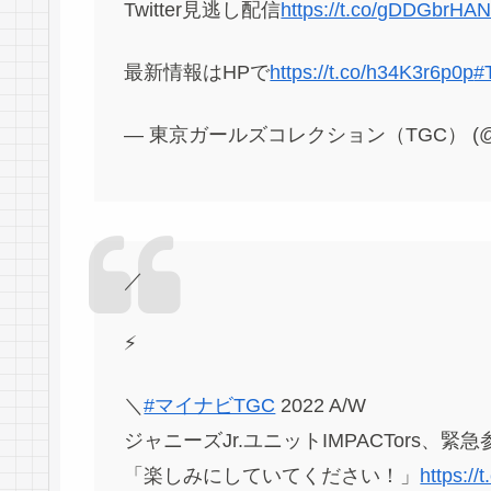
Twitter見逃し配信
https://t.co/gDDGbrHA
最新情報はHPで
https://t.co/h34K3r6p0p
#
— 東京ガールズコレクション（TGC） (@T
／
⚡️
＼
#マイナビTGC
2022 A/W
ジャニーズJr.ユニットIMPACTors、緊
「楽しみにしていてください！」
https:/