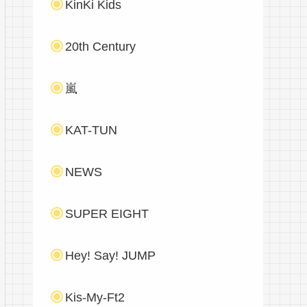
KinKi Kids
20th Century
嵐
KAT-TUN
NEWS
SUPER EIGHT
Hey! Say! JUMP
Kis-My-Ft2