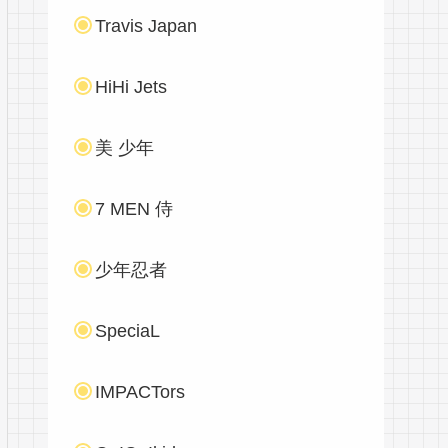
Travis Japan
HiHi Jets
美 少年
7 MEN 侍
少年忍者
SpeciaL
IMPACTors