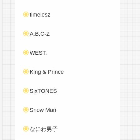
timelesz
A.B.C-Z
WEST.
King & Prince
SixTONES
Snow Man
なにわ男子