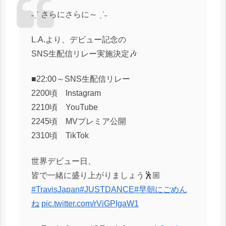
˗ˏˋ さらにさらに～ ˎˊ˗
L.A.より、デビュー記念の
SNS生配信リレー実施決定🎶
■22:00～SNS生配信リレー
2200頃 Instagram
2210頃 YouTube
2245頃 MVプレミア公開
2310頃 TikTok
世界デビュー日、
皆で一緒に盛り上がりましょう🕺🏼
#TravisJapan
#JUSTDANCE
#早朝にごめん
ね
pic.twitter.com/rViGPIgaW1