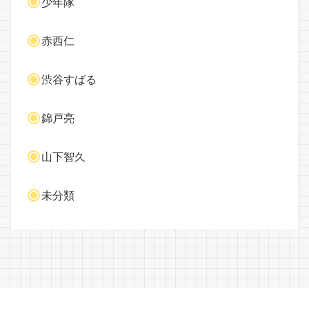
少年隊
赤西仁
渋谷すばる
錦戸亮
山下智久
未分類