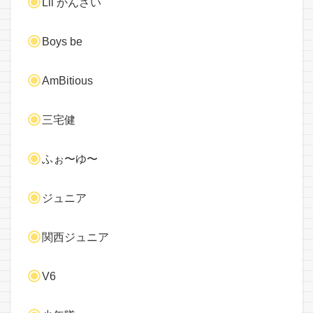
Lil かんさい
Boys be
AmBitious
三宅健
ふぉ〜ゆ〜
ジュニア
関西ジュニア
V6