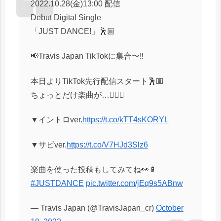
2022.10.28(金)13:00 配信
Debut Digital Single
「JUST DANCE!」🕺🏼
📢Travis Japan TikTokに集合〜‼️
本日よりTikTok先行配信スタート🕺🏼
ちょっとだけ楽曲が…👂🏼🎶
▼イントロver.
https://t.co/kTT4sKORYL
▼サビver.
https://t.co/V7HJd3Slz6
楽曲を使った投稿もしてみてね👀📱
#JUSTDANCE
pic.twitter.com/jEq9s5ABnw
— Travis Japan (@TravisJapan_cr)
October