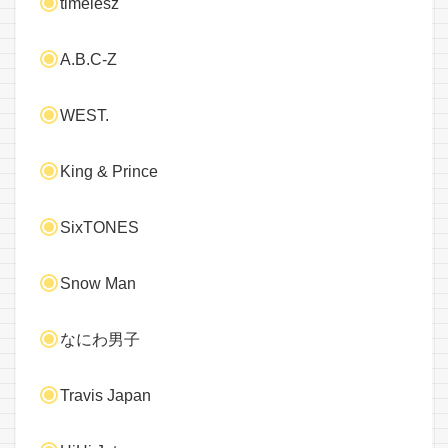
timelesz
A.B.C-Z
WEST.
King & Prince
SixTONES
Snow Man
なにわ男子
Travis Japan