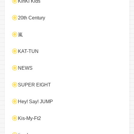
KinKi Kids
20th Century
嵐
KAT-TUN
NEWS
SUPER EIGHT
Hey! Say! JUMP
Kis-My-Ft2