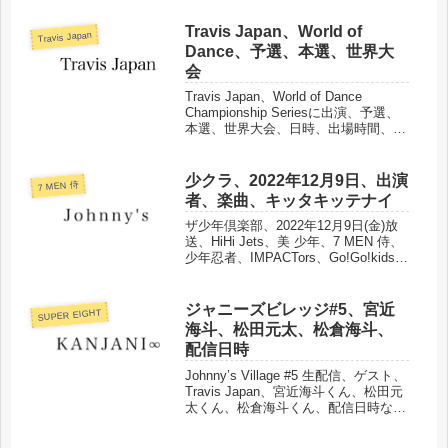
Travis Japan、World of
Travis Japan
Dance、予選、本選、世界大
会
Travis Japan、World of Dance
Championship Seriesに出演、予選、
本選、世界大会、日時、出場時間、結
果などまとめました。
少クラ、2022年12月9日、出演
7 MEN 侍
者、楽曲、キッタキッテナイ
ザ少年倶楽部、2022年12月9日(金)放
送、HiHi Jets、美 少年、7 MEN 侍、
少年忍者、IMPACTors、Go!Go!kids、
ジャニーズJr.、髙地優吾、Snow
Man、なにわ男子、Travis Japan、楽
曲、放送内容などまとめました。
ジャニーズビレッジ#5、宮近
SUPER EIGHT
海斗、松田元太、松倉海斗、
配信日時
Johnny’s Village #5 生配信、ゲスト、
Travis Japan、宮近海斗くん、松田元
太くん、松倉海斗くん、配信日時など
をまとめました。