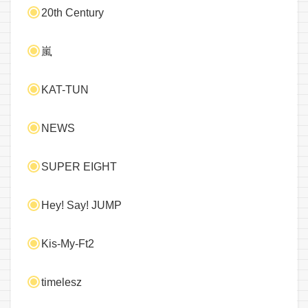
20th Century
嵐
KAT-TUN
NEWS
SUPER EIGHT
Hey! Say! JUMP
Kis-My-Ft2
timelesz