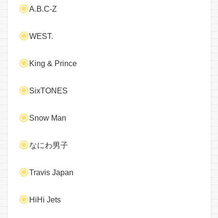
A.B.C-Z
WEST.
King & Prince
SixTONES
Snow Man
なにわ男子
Travis Japan
HiHi Jets