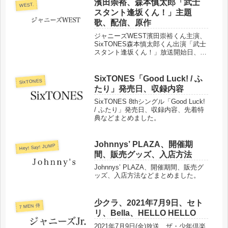
濱田崇裕、森本慎太郎「武士
WEST.
スタント逢坂くん！」主題
歌、配信、原作
ジャニーズWEST濱田崇裕くん主演、
SixTONES森本慎太郎くん出演「武士
スタント逢坂くん！」放送開始日、放
送時間、主題歌、見逃し配信、原作な
どをまとめました。
SixTONES「Good Luck! / ふ
SixTONES
たり」発売日、収録内容
SixTONES 8thシングル「Good Luck!
/ ふたり」発売日、収録内容、先着特
典などまとめました。
Johnnys’ PLAZA、開催期
Hey! Say! JUMP
間、販売グッズ、入店方法
Johnnys’ PLAZA、開催期間、販売グ
ッズ、入店方法などまとめました。
少クラ、2021年7月9日、セト
7 MEN 侍
リ、Bella、HELLO HELLO
2021年7月9日(金)放送、ザ・少年倶楽