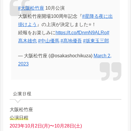
#大阪松竹座
10月公演
大阪松竹座開場100周年記念『
#星降る夜に出
掛けよう
』の上演が決定しました⭐️！
続報をお楽しみに
https://t.co/fDnmN9ALRo
#
髙木雄也
#中山優馬
#髙地優吾
#坂東玉三郎
— 大阪松竹座 (@osakashochikuza)
March 2,
2023
公演日程
大阪松竹座
公演日程
2023年10月2日(月)〜10月28日(土)