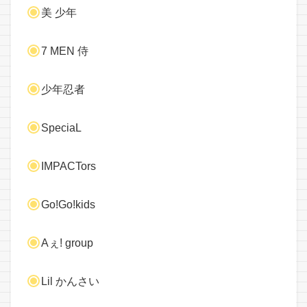
美 少年
7 MEN 侍
少年忍者
SpeciaL
IMPACTors
Go!Go!kids
Aぇ! group
Lil かんさい