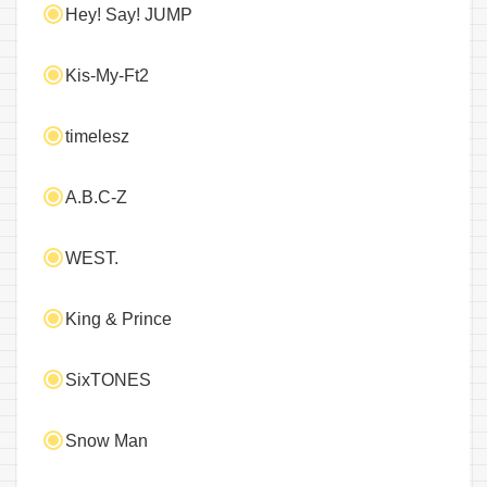
Hey! Say! JUMP
Kis-My-Ft2
timelesz
A.B.C-Z
WEST.
King & Prince
SixTONES
Snow Man