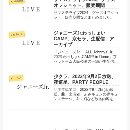
AmBitious
オフショット、販売期間
サマステライブ2024、グッズオフショ
ット、販売期間などまとめました。
ジャニーズJr.わっしょい
7 MEN 侍
CAMP、京セラ、生配信、ア
ーカイブ
「ジャニーズJr. ALL Johnnys' Jr.
2023 わっしょいCAMP! in Dome」京
セラドーム大阪公演の一部が生配信さ
れることになりました。生配信の時間
やアーカイブについてまとめました。
少クラ、2022年9月2日放送、
ジュニア
夜這星、PARTY PEOPLE
ザ少年倶楽部、2022年9月2日(金)放
送、曲、出演者、ふみキュンの夢キュ
ンステージ、Jr.にQなど放送内容をま
とめました。