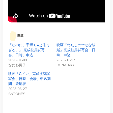
関連
「なのに、千輝くんが甘す
映画「わたしの幸せな結
ぎる。」 完成披露試写
婚」完成披露試写会、日
会、日時、申込
時、申込
2023-01-03
2023-01-17
なにわ男子
IMPACTors
映画「Gメン」完成披露試
写会、日時、会場、申込期
間、登壇者
2023-06-27
SixTONES