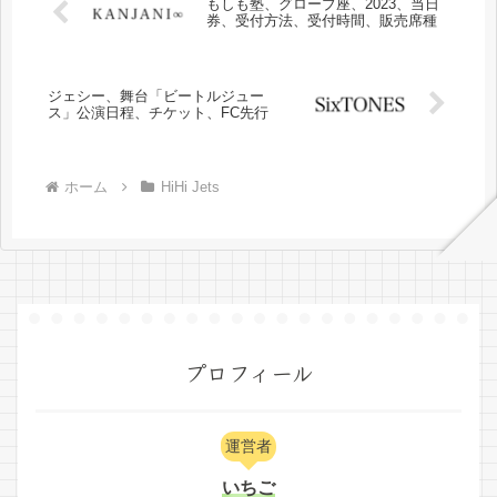
もしも塾、グローブ座、2023、当日
券、受付方法、受付時間、販売席種
ジェシー、舞台「ビートルジュー
ス」公演日程、チケット、FC先行
ホーム
HiHi Jets
プロフィール
運営者
いちご