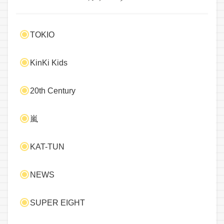
TOKIO
KinKi Kids
20th Century
嵐
KAT-TUN
NEWS
SUPER EIGHT