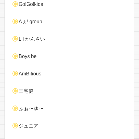
Go!Go!kids
Aぇ! group
Lil かんさい
Boys be
AmBitious
三宅健
ふぉ〜ゆ〜
ジュニア