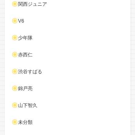
関西ジュニア
V6
少年隊
赤西仁
渋谷すばる
錦戸亮
山下智久
未分類