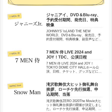
ジャニアイ、DVD＆Blu-ray、
7 MEN 侍
予約受付期間、発売日、特典
映像
JOHNNYS' IsLAND THE NEW
WORLD、DVD＆Blu-ray、発売日、予
約受付期間、特典映像、副音声などに
ついてまとめました。
7 MEN 侍 LIVE 2024 and
7 MEN 侍
JOY！TDC、公演日程
7 MEN 侍 LIVE 2024 and JOY！
TOKYO DOME CITY HALLホール公
演、日程、チケット、グッズなどにつ
いてまとめました。
滝沢歌舞伎大ヒット御礼舞台
IMPACTors
挨拶、ローチケ先行抽選、申
込期間、当落
滝沢歌舞伎ZERO 2020The Movie大ヒ
ット御礼舞台挨拶の開催が決定しまし
た。ローチケ先行抽選、申込期間、当