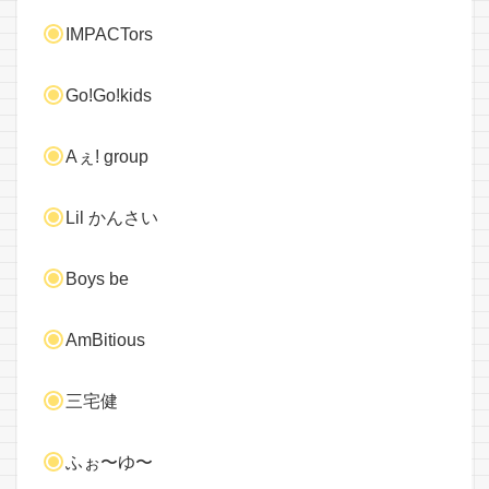
IMPACTors
Go!Go!kids
Aぇ! group
Lil かんさい
Boys be
AmBitious
三宅健
ふぉ〜ゆ〜