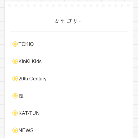
カテゴリー
TOKIO
KinKi Kids
20th Century
嵐
KAT-TUN
NEWS