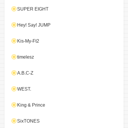
SUPER EIGHT
Hey! Say! JUMP
Kis-My-Ft2
timelesz
A.B.C-Z
WEST.
King & Prince
SixTONES