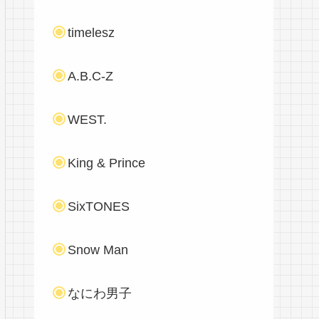
timelesz
A.B.C-Z
WEST.
King & Prince
SixTONES
Snow Man
なにわ男子