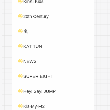
KinKi Kids
20th Century
嵐
KAT-TUN
NEWS
SUPER EIGHT
Hey! Say! JUMP
Kis-My-Ft2