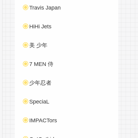
Travis Japan
HiHi Jets
美 少年
7 MEN 侍
少年忍者
SpeciaL
IMPACTors