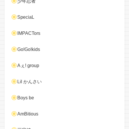
少年忍者
SpeciaL
IMPACTors
Go!Go!kids
Aぇ! group
Lil かんさい
Boys be
AmBitious