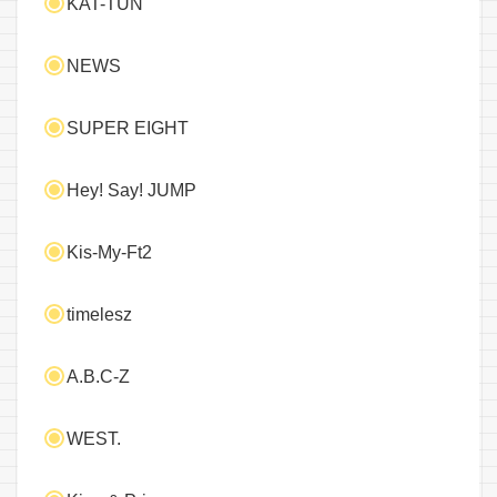
KAT-TUN
NEWS
SUPER EIGHT
Hey! Say! JUMP
Kis-My-Ft2
timelesz
A.B.C-Z
WEST.