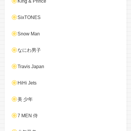
King & Prince
SixTONES
Snow Man
なにわ男子
Travis Japan
HiHi Jets
美 少年
7 MEN 侍