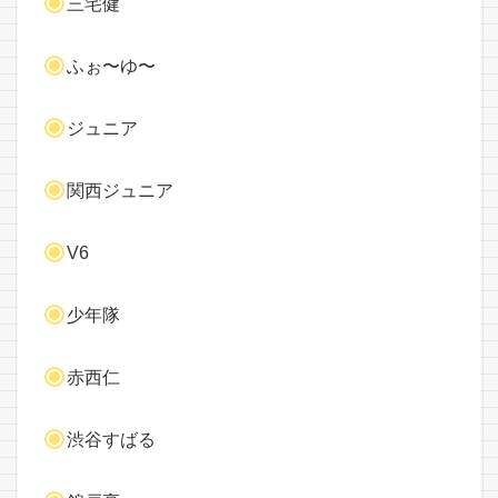
三宅健
ふぉ〜ゆ〜
ジュニア
関西ジュニア
V6
少年隊
赤西仁
渋谷すばる