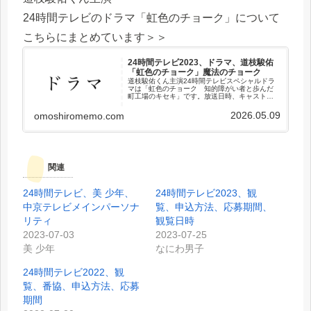
24時間テレビのドラマ「虹色のチョーク」について
こちらにまとめています＞＞
24時間テレビ2023、ドラマ、道枝駿佑
「虹色のチョーク」魔法のチョーク
道枝駿佑くん主演24時間テレビスペシャルドラ
マは「虹色のチョーク 知的障がい者と歩んだ
町工場のキセキ」です。放送日時、キャスト、
原作、見逃し配信、DVD＆Blu-ray発売日、窓に
描ける魔法のチョーク「キットパス」などまと
2026.05.09
omoshiromemo.com
めました。
関連
24時間テレビ、美 少年、
24時間テレビ2023、観
中京テレビメインパーソナ
覧、申込方法、応募期間、
リティ
観覧日時
2023-07-03
2023-07-25
美 少年
なにわ男子
24時間テレビ2022、観
覧、番協、申込方法、応募
期間