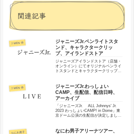
関連記事
ジャニーズJr.ペンライトスタ
7 MEN 侍
ンド、キャラクタークリッ
プ、アイランドストア
ジャニーズアイランドストア（店舗・
オンライン）にてオリジナルペンライ
トスタンドとキャラクタークリップが
販売されました。販売開始日や商品に
ついてまとめました。
ジャニーズJr.わっしょい
7 MEN 侍
CAMP、生配信、配信日時、
アーカイブ
「ジャニーズJr. ALL Johnnys' Jr.
2023 わっしょいCAMP! in Dome」東
京ドーム公演の生配信が決定しまし
た。配信日時や視聴チケットの販売、
見逃し配信などについてまとめまし
た。
なにわ男子アリーナツアー、
なにわ男子