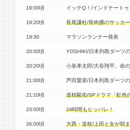
19:00頃
イッテQ！/インドナート
19:20頃
長尾謙杜/骨肉腫のサッカ
19:30
マラソンランナー発表
20:00頃
YOSHIKI/日本列島ダーツ
20:20頃
小泉孝太郎/大谷翔平、命
21:00頃
芦田愛菜/日本列島ダーツ
21:10頃
道枝駿佑/SPドラマ「虹色
23:00頃
24時間もヒッパレ！
26:00頃
大西・道枝/上田と女が朝