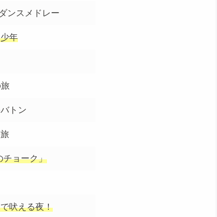
ゥダンスメドレー
ー少年
の旅
のバトン
の旅
のチョーク」
まで吠える夜！