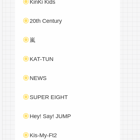
KinKi Kids
20th Century
嵐
KAT-TUN
NEWS
SUPER EIGHT
Hey! Say! JUMP
Kis-My-Ft2