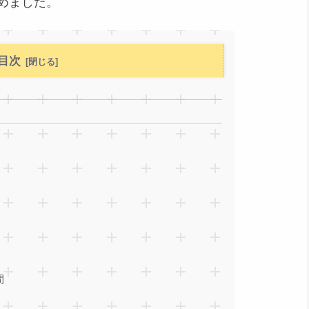
めました。
目次
！
間