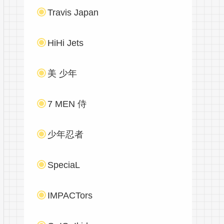
Travis Japan
HiHi Jets
美 少年
7 MEN 侍
少年忍者
SpeciaL
IMPACTors