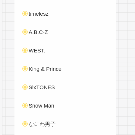
timelesz
A.B.C-Z
WEST.
King & Prince
SixTONES
Snow Man
なにわ男子