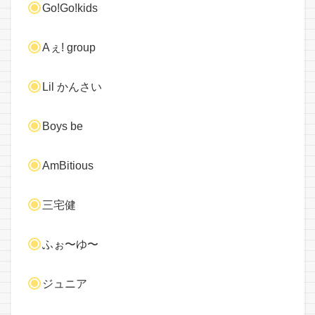
Go!Go!kids
Aぇ! group
Lil かんさい
Boys be
AmBitious
三宅健
ふぉ〜ゆ〜
ジュニア