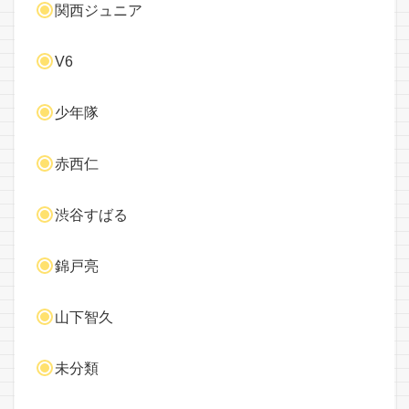
関西ジュニア
V6
少年隊
赤西仁
渋谷すばる
錦戸亮
山下智久
未分類