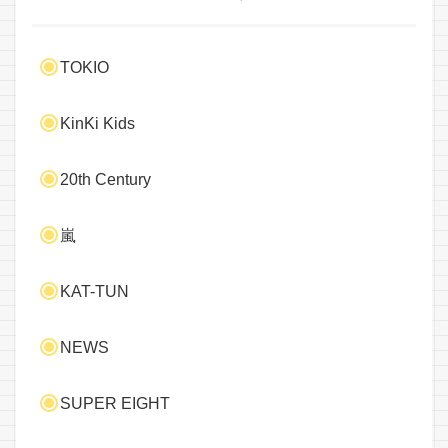
TOKIO
KinKi Kids
20th Century
嵐
KAT-TUN
NEWS
SUPER EIGHT