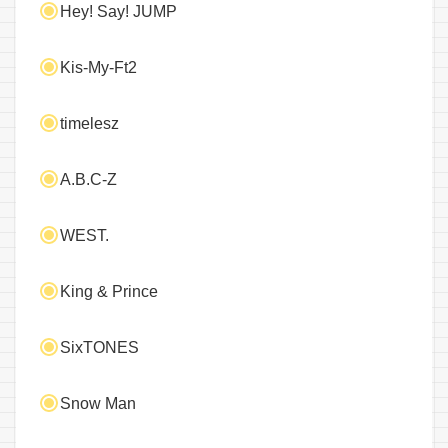
Hey! Say! JUMP
Kis-My-Ft2
timelesz
A.B.C-Z
WEST.
King & Prince
SixTONES
Snow Man