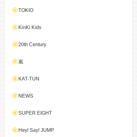
TOKIO
KinKi Kids
20th Century
嵐
KAT-TUN
NEWS
SUPER EIGHT
Hey! Say! JUMP