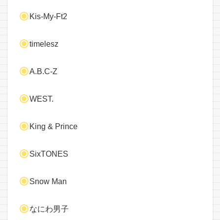
Kis-My-Ft2
timelesz
A.B.C-Z
WEST.
King & Prince
SixTONES
Snow Man
なにわ男子