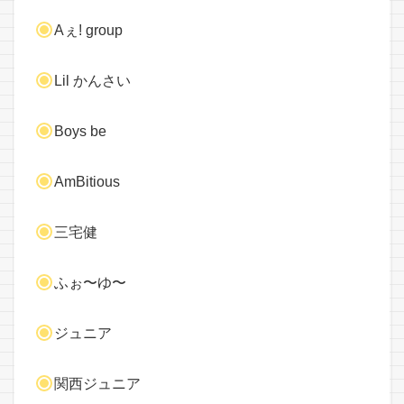
Aぇ! group
Lil かんさい
Boys be
AmBitious
三宅健
ふぉ〜ゆ〜
ジュニア
関西ジュニア