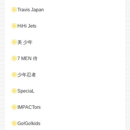
Travis Japan
HiHi Jets
美 少年
7 MEN 侍
少年忍者
SpeciaL
IMPACTors
Go!Go!kids