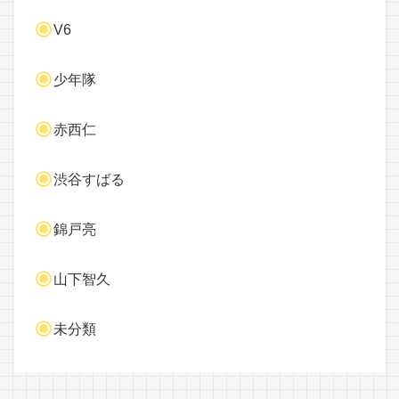
V6
少年隊
赤西仁
渋谷すばる
錦戸亮
山下智久
未分類