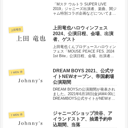
「Mステ ウルトラ SUPER LIVE
2019」ジャニーズ出演者、楽曲、関ジ
ャム特別コラボ企画などについてまと
めました。
上田竜也ハロウィンフェス
上田竜也
2024、公演日程、会場、出演
者、ゲスト
上田竜也くんプロデュースハロウィン
フェス「MOUSE PEACE FES. 2024
1st Bite」公演日程、会場、出演者、
ゲストなどまとめました。
DREAM BOYS 2021、公式サ
7 MEN 侍
イトNEWオープン、帝国劇場
公演期間
DREAM BOYSの公演期間が発表され
ました。2021年6月18日(金)AM4:00に
DREAMBOYS公式サイトがNEWオー
プンします。
ジャニーズショップ渋谷、ア
7 MEN 侍
イランドストア、抽選予約申
込期間、当落