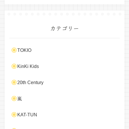
カテゴリー
TOKIO
KinKi Kids
20th Century
嵐
KAT-TUN