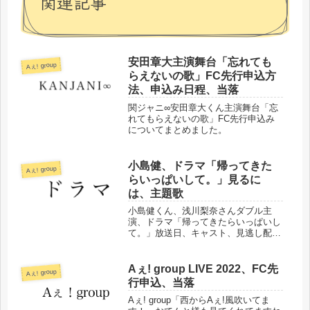
関連記事
安田章大主演舞台「忘れても
Aぇ! group
らえないの歌」FC先行申込方
法、申込み日程、当落
関ジャニ∞安田章大くん主演舞台「忘
れてもらえないの歌」FC先行申込み
についてまとめました。
小島健、ドラマ「帰ってきた
Aぇ! group
らいっぱいして。」見るに
は、主題歌
小島健くん、浅川梨奈さんダブル主
演、ドラマ「帰ってきたらいっぱいし
て。」放送日、キャスト、見逃し配
信、主題歌などまとめました。
Aぇ! group LIVE 2022、FC先
Aぇ! group
行申込、当落
Aぇ! group「西からAぇ!風吹いてま