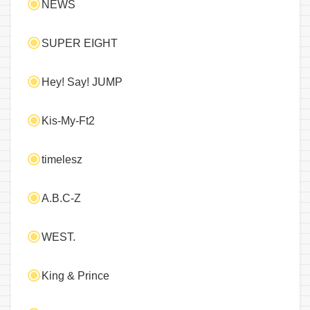
NEWS
SUPER EIGHT
Hey! Say! JUMP
Kis-My-Ft2
timelesz
A.B.C-Z
WEST.
King & Prince