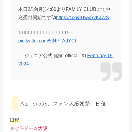
本日2/19(月)14:00よりFAMILY CLUBにて申
込受付開始です🥰
https://t.co/3HwvSvKJWS
✨🙇🏻‍♂️🙇🏻‍♂️🙇🏻‍♂️🙇🏻‍♂️🙇🏻‍♂️✨
pic.twitter.com/5tNPTAdYCh
— ジュニア公式 (@jr_official_X)
February 19,
2024
Aぇ! group、ファン大感謝祭、日程
日程
京セラドーム大阪