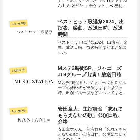
す！～おてんと様も見てくれてますね
ん LIVE2022～」チケット、FC先行申
込、当落などまとめました。
ベストヒット歌謡祭2024、出
Aぇ! group
演者、楽曲、放送日時、放送
時間
ベストヒット歌謡祭2024、出演者、楽
曲、放送日時、放送時間などまとめま
した。
Mステ2時間SP、ジャニーズ
7 MEN 侍
Jr.9グループ出演！放送日時
Mステ2時間SPにジャニーズJr.９グル
ープ総勢67名が出演します！放送日
時、出演グループなどについてまとめ
ました！
安田章大、主演舞台「忘れて
Aぇ! group
もらえないの歌」公演日程、
会場
安田章大くん、主演舞台「忘れてもら
えないの歌」公演日程、会場について
まとめました。