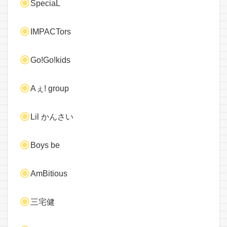
SpeciaL
IMPACTors
Go!Go!kids
Aぇ! group
Lil かんさい
Boys be
AmBitious
三宅健