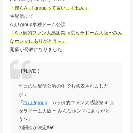
「僕らAぇ! groupって言いますねん」
生配信にて
Aぇ! group単独ドーム公演
『Aッ倒的ファン大感謝祭 in京セラドーム大阪〜みん
なホンマにありがとう～』
開催が発表になりました。
【🎙️LIVE 】
昨日の生配信公演の中でも発表されました
が…
『
#Aぇǃgroup
Aッ倒的ファン大感謝祭 in 京
セラドーム大阪 〜みんなホンマにありがと
う〜』
の開催が決定‼︎💓