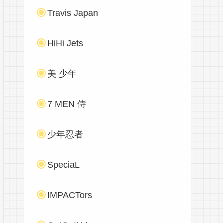
Travis Japan
HiHi Jets
美 少年
7 MEN 侍
少年忍者
SpeciaL
IMPACTors