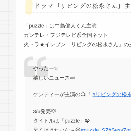
ドラマ「リビングの松永さん」主題歌
「puzzle」は中島健人くん主演
カンテレ・フジテレビ系全国ネット
火ドラ★イレブン「リビングの松永さん」の
やったー✨
嬉しいニュース📣
ケンティーが主演の📺『
#リビングの松
3/6発売💡
タイトルは「puzzle」🧩
早く聴きたいな～😆
#puzzle_SZ
#SexyZo