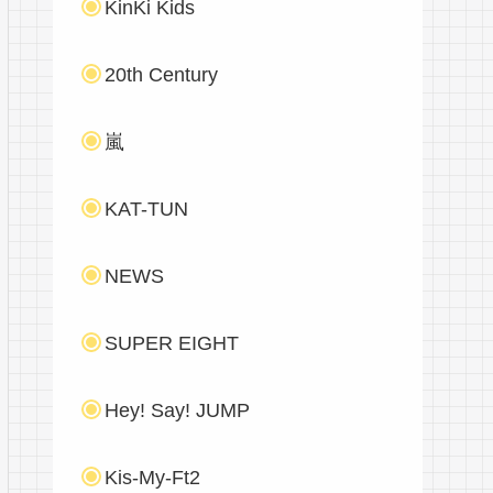
KinKi Kids
20th Century
嵐
KAT-TUN
NEWS
SUPER EIGHT
Hey! Say! JUMP
Kis-My-Ft2