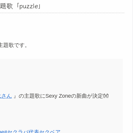
「puzzle」
主題歌です。
永さん
』の主題歌にSexy Zoneの新曲が決定👐
ne
#セクラバ代表セクベア