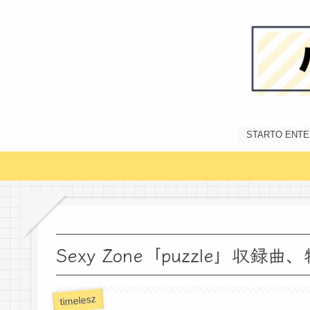
STARTO E
Sexy Zone「puzzle」収
timelesz