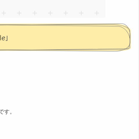
le」
です。