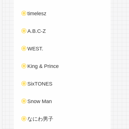
timelesz
A.B.C-Z
WEST.
King & Prince
SixTONES
Snow Man
なにわ男子