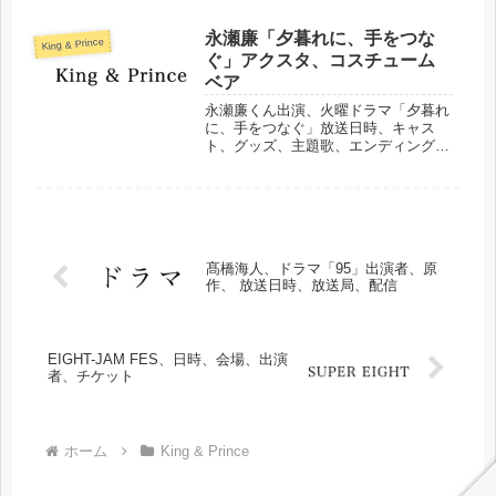
永瀬廉「夕暮れに、手をつな
King & Prince
ぐ」アクスタ、コスチューム
ベア
永瀬廉くん出演、火曜ドラマ「夕暮れ
に、手をつなぐ」放送日時、キャス
ト、グッズ、主題歌、エンディング曲
（Life goes on/King & Prince）などま
とめました。
髙橋海人、ドラマ「95」出演者、原
作、 放送日時、放送局、配信
EIGHT-JAM FES、日時、会場、出演
者、チケット
ホーム
King & Prince