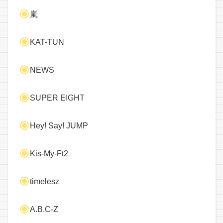
嵐
KAT-TUN
NEWS
SUPER EIGHT
Hey! Say! JUMP
Kis-My-Ft2
timelesz
A.B.C-Z