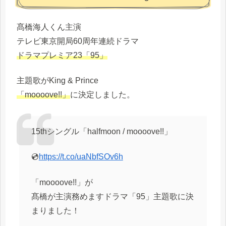
髙橋海人くん主演
テレビ東京開局60周年連続ドラマ
ドラマプレミア23「95」
主題歌がKing & Prince
「mooooveǃǃ」
に決定しました。
15thシングル「halfmoon / mooooveǃǃ」
💿
https://t.co/uaNbfSOv6h
「mooooveǃǃ」が
髙橋が主演務めますドラマ「95」主題歌に決
まりました！