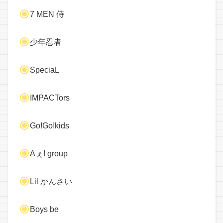
7 MEN 侍
少年忍者
SpeciaL
IMPACTors
Go!Go!kids
Aぇ! group
Lil かんさい
Boys be