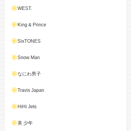
WEST.
King & Prince
SixTONES
Snow Man
なにわ男子
Travis Japan
HiHi Jets
美 少年