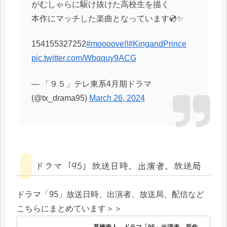
がむしゃらに駆け抜けた高校生を描く
本作にマッチした楽曲となっています💿✨
154155327252
#mooooveǃǃ
#KingandPrince
pic.twitter.com/Wbqquy9ACG
— 「９５」テレ東系4月期ドラマ
(@tx_drama95)
March 26, 2024
ドラマ「95」放送日時、出演者、放送局
ドラマ「95」放送日時、出演者、放送局、配信など
こちらにまとめています＞＞
髙橋海人、ドラマ「95」出演者、原作、