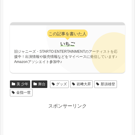
この記事を書いた人
いちご
旧ジャニーズ・STARTO ENTERTAINMENTのアーティストを応
援中！出演情報や販売情報などをマイペースに発信しています♪
Amazonアソシエイト参加中♪
美 少年
舞台
グッズ
岩﨑大昇
那須雄登
金指一世
スポンサーリンク