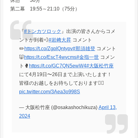
休憩 30分
第二幕 19:55～21:10（75分）
『
#トンカツロック
』出演の皆さんからコメ
ントが到着💨
#岩﨑大昇
コメント
✏️
https://t.co/ZgpIQntypv
#那須雄登
コメント
🐷
https://t.co/EscT4wvcms
#金指一世
コメン
ト🥊
https://t.co/GC7QN5ewW4
#大阪松竹座
にて4月19日〜26日まで上演いたします！
皆様のお越しをお待ちしております❤️‍🔥
pic.twitter.com/3Aea3o998S
— 大阪松竹座 (@osakashochikuza)
April 13,
2024