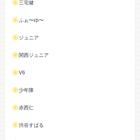
三宅健
ふぉ〜ゆ〜
ジュニア
関西ジュニア
V6
少年隊
赤西仁
渋谷すばる