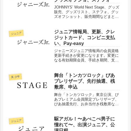
JOHNNYS’ World Next Stage、グッズ
販売、グッズリスト、ステフォ、グッ
ズオフショット、販売期間などまとめ
ました。
ジュニア情報局、更新、クレ
ジュニア
ジットカード、コンビニ支払
い、Pay-easy
ジャニーズジュニア情報局の会員資格
更新手続きが変更になります。変更に
なる有効期限会員、手続き期間、支払
方法などについてまとめました。
舞台「トンカツロック」ぴあ
美 少年
プレリザーブ、先行抽選、桟
敷席、申込
舞台「トンカツロック」東京公演、ぴ
あプレミアム会員限定プレリザーブ、
ぴあ抽選先行、お弁当付き桟敷席など
申込期間、当落などまとめました。
駆アガル！〜あべこべ男子に
ジュニア
憧れて〜、出演ジュニア、公
演日程