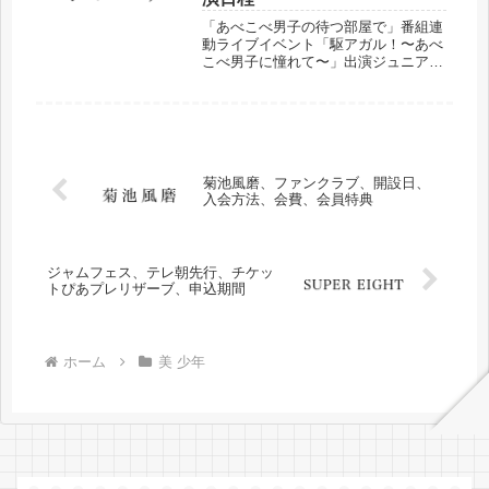
「あべこべ男子の待つ部屋で」番組連
動ライブイベント「駆アガル！〜あべ
こべ男子に憧れて〜」出演ジュニア、
会場、公演日程などまとめました。
菊池風磨、ファンクラブ、開設日、
入会方法、会費、会員特典
ジャムフェス、テレ朝先行、チケッ
トぴあプレリザーブ、申込期間
ホーム
美 少年