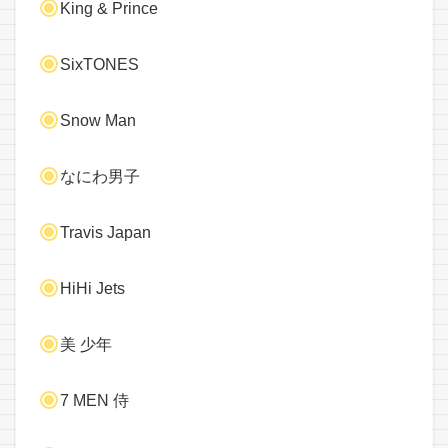
King & Prince
SixTONES
Snow Man
なにわ男子
Travis Japan
HiHi Jets
美 少年
7 MEN 侍