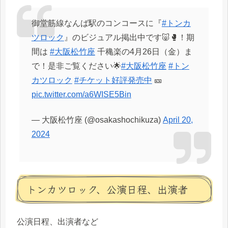
御堂筋線なんば駅のコンコースに『
#トンカ
ツロック
』のビジュアル掲出中です🐷🥊！期
間は
#大阪松竹座
千穐楽の4月26日（金）ま
で！是非ご覧ください🌟
#大阪松竹座
#トン
カツロック
#チケット好評発売中
🎫
pic.twitter.com/a6WISE5Bin
— 大阪松竹座 (@osakashochikuza)
April 20,
2024
トンカツロック、公演日程、出演者
公演日程、出演者など