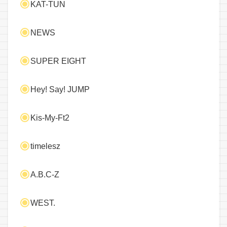
KAT-TUN
NEWS
SUPER EIGHT
Hey! Say! JUMP
Kis-My-Ft2
timelesz
A.B.C-Z
WEST.