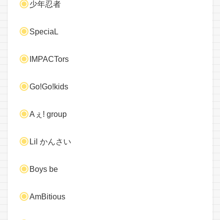
少年忍者
SpeciaL
IMPACTors
Go!Go!kids
Aぇ! group
Lil かんさい
Boys be
AmBitious