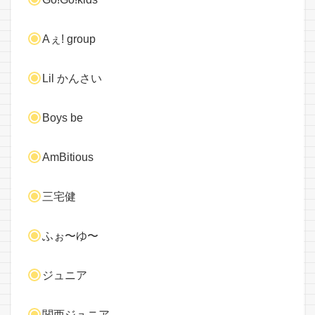
Aぇ! group
Lil かんさい
Boys be
AmBitious
三宅健
ふぉ〜ゆ〜
ジュニア
関西ジュニア