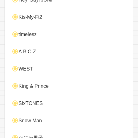
Kis-My-Ft2
timelesz
A.B.C-Z
WEST.
King & Prince
SixTONES
Snow Man
なにわ男子