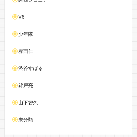
V6
少年隊
赤西仁
渋谷すばる
錦戸亮
山下智久
未分類