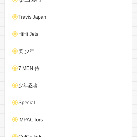
Travis Japan
HiHi Jets
美 少年
7 MEN 侍
少年忍者
SpeciaL
IMPACTors
Go!Go!kids