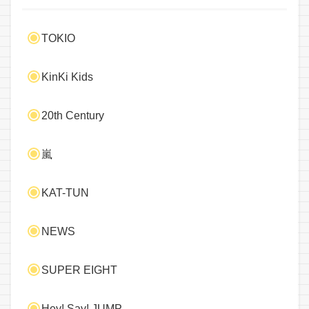
TOKIO
KinKi Kids
20th Century
嵐
KAT-TUN
NEWS
SUPER EIGHT
Hey! Say! JUMP