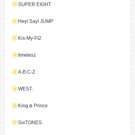
SUPER EIGHT
Hey! Say! JUMP
Kis-My-Ft2
timelesz
A.B.C-Z
WEST.
King & Prince
SixTONES