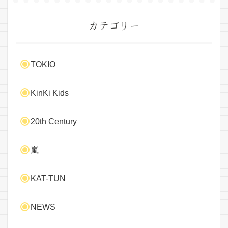
カテゴリー
TOKIO
KinKi Kids
20th Century
嵐
KAT-TUN
NEWS