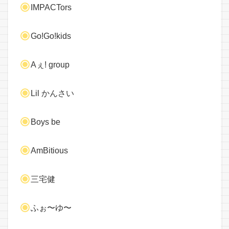
IMPACTors
Go!Go!kids
Aぇ! group
Lil かんさい
Boys be
AmBitious
三宅健
ふぉ〜ゆ〜