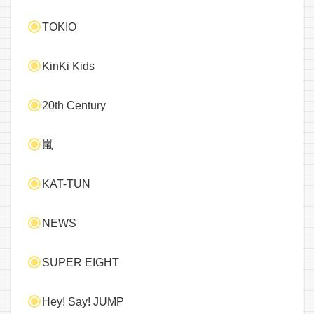
TOKIO
KinKi Kids
20th Century
嵐
KAT-TUN
NEWS
SUPER EIGHT
Hey! Say! JUMP