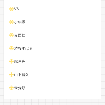
V6
少年隊
赤西仁
渋谷すばる
錦戸亮
山下智久
未分類