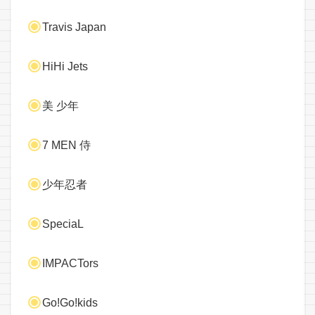
Travis Japan
HiHi Jets
美 少年
7 MEN 侍
少年忍者
SpeciaL
IMPACTors
Go!Go!kids