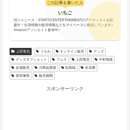
この記事を書いた人
いちご
旧ジャニーズ・STARTO ENTERTAINMENTのアーティストを応
援中！出演情報や販売情報などをマイペースに発信しています♪
Amazonアソシエイト参加中♪
上田竜也
うちわ
オンライン販売
グッズ
グッズオフショット
フェス
上田竜也
中村嶺亜
会場販売
川島如恵留
松島聡
矢花黎
菅田琳寧
販売期間
スポンサーリンク