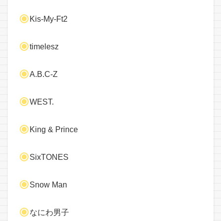
Kis-My-Ft2
timelesz
A.B.C-Z
WEST.
King & Prince
SixTONES
Snow Man
なにわ男子