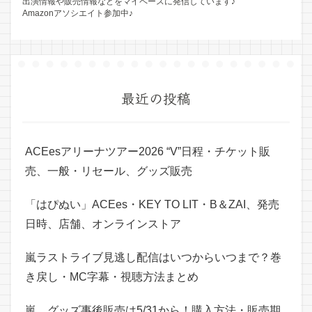
出演情報や販売情報などをマイペースに発信しています♪
Amazonアソシエイト参加中♪
最近の投稿
ACEesアリーナツアー2026 “V”日程・チケット販
売、一般・リセール、グッズ販売
「はぴぬい」ACEes・KEY TO LIT・B＆ZAI、発売
日時、店舗、オンラインストア
嵐ラストライブ見逃し配信はいつからいつまで？巻
き戻し・MC字幕・視聴方法まとめ
嵐、グッズ事後販売は5/31から！購入方法・販売期