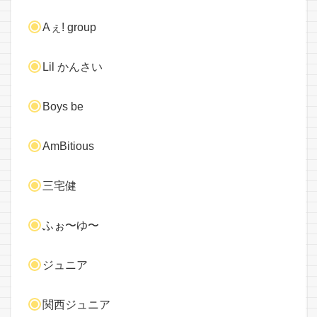
Aぇ! group
Lil かんさい
Boys be
AmBitious
三宅健
ふぉ〜ゆ〜
ジュニア
関西ジュニア