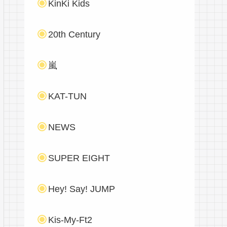
KinKi Kids
20th Century
嵐
KAT-TUN
NEWS
SUPER EIGHT
Hey! Say! JUMP
Kis-My-Ft2