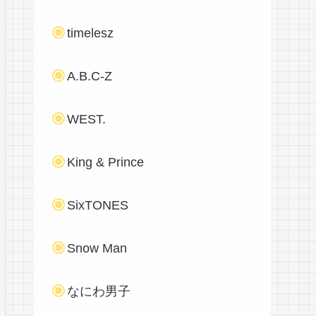
timelesz
A.B.C-Z
WEST.
King & Prince
SixTONES
Snow Man
なにわ男子