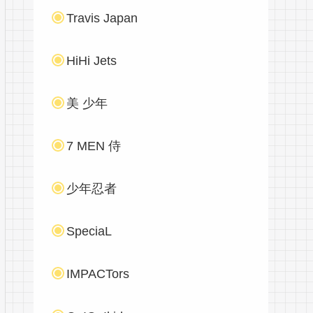
Travis Japan
HiHi Jets
美 少年
7 MEN 侍
少年忍者
SpeciaL
IMPACTors