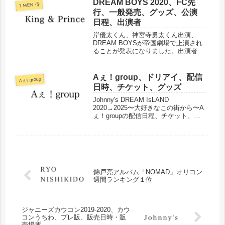
した。
DREAM BOYS 2020、FC先
7 MEN 侍
行、一般発売、グッズ、公演
日程、出演者
岸優太くん、神宮寺勇太くん出演、
DREAM BOYSが帝国劇場で上演され
ることが発表になりました。出演者、
日程、FC先行申込、一般発売、グッ
ズなどについてまとめました。
Aぇ！group、ドリアイ、配信
Aぇ! group
日時、チケット、グッズ
Johnny's DREAM IsLAND
2020→2025〜大好きなこの街から〜A
ぇ！groupの配信日程、チケット、グ
ッズなどについてまとめました。
錦戸亮アルバム「NOMAD」オリコン
週間ランキング１位
ジャニーズカウコン2019-2020、カウ
コンうちわ、プレ販、販売日時・販
売場所