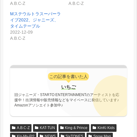
A.B.C-Z
A.B.C-Z
Mステウルトラスーパーラ
イブ2022、ジャニーズ、
タイムテーブル
2022-12-09
A.B.C-Z
この記事を書いた人
いちご
旧ジャニーズ・STARTO ENTERTAINMENTのアーティストを応
援中！出演情報や販売情報などをマイペースに発信しています♪
Amazonアソシエイト参加中♪
A.B.C-Z
KAT-TUN
King & Prince
KinKi Kids
Kis-My-Ft2
NEWS
SixTONES
Snow Man