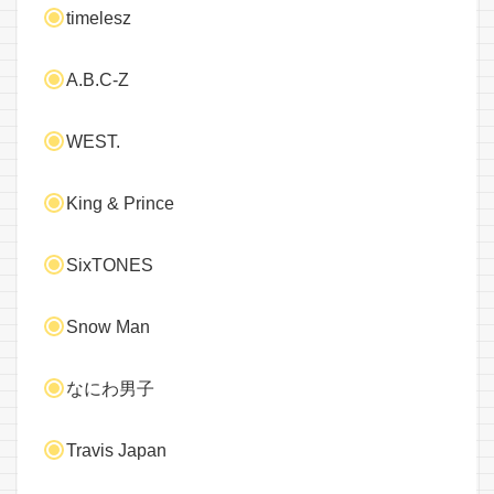
timelesz
A.B.C-Z
WEST.
King & Prince
SixTONES
Snow Man
なにわ男子
Travis Japan