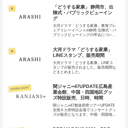
「どうする家康」 静岡市、出
嵐
陣式・パブリックビューイン
グ
大河ドラマ「どうする家康」東海プレ
ミアリレーイベントin静岡 出陣式・パ
ブリックビューイングの申込について
まとめました。
大河ドラマ「どうする家康」
嵐
LINEスタンプ、販売期間
大河ドラマ「どうする家康」LINEス
タンプが販売されました。販売期間な
どまとめました。
関ジャニ∞47UPDATE広島産
SUPER EIGHT
業会館、中国・四国地区グッ
ズ特設販売、日時、時間
関ジャニ∞47都道府県ツアーUPDATE
全国６カ所特設会場でコンサートグッ
ズが販売となります。中国・四国地区
でのコンサートグッズ特設販売の日時
や会場、販売グッズについてまとめま