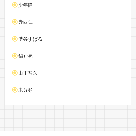
少年隊
赤西仁
渋谷すばる
錦戸亮
山下智久
未分類