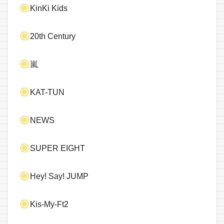
KinKi Kids
20th Century
嵐
KAT-TUN
NEWS
SUPER EIGHT
Hey! Say! JUMP
Kis-My-Ft2