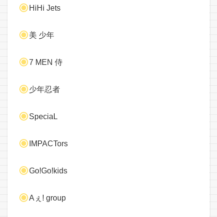
HiHi Jets
美 少年
7 MEN 侍
少年忍者
SpeciaL
IMPACTors
Go!Go!kids
Aぇ! group