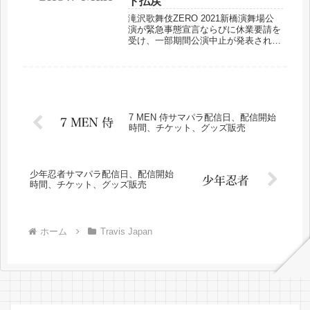
ト払戻
滝沢歌舞伎ZERO 2021新橋演舞場公
演が緊急事態宣言ならびに休業要請を
受け、一部期間公演中止が発表されま
した。チケット払戻などについてまと
めました。
7 MEN 侍サマパラ配信日、配信開始
時間、チケット、グッズ販売
少年忍者サマパラ配信日、配信開始
時間、チケット、グッズ販売
ホーム
Travis Japan