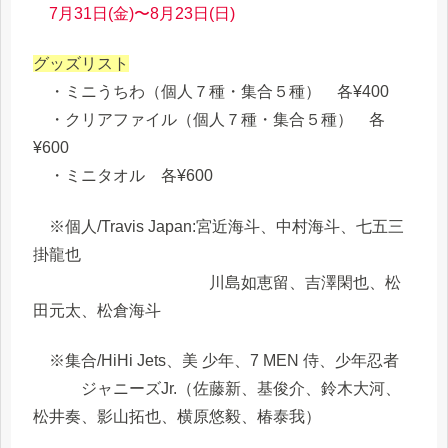
7月31日(金)〜8月23日(日)
グッズリスト
・ミニうちわ（個人７種・集合５種） 各¥400
・クリアファイル（個人７種・集合５種） 各
¥600
・ミニタオル 各¥600
※個人/Travis Japan:宮近海斗、中村海斗、七五三
掛龍也
川島如恵留、吉澤閑也、松
田元太、松倉海斗
※集合/HiHi Jets、美 少年、7 MEN 侍、少年忍者
ジャニーズJr.（佐藤新、基俊介、鈴木大河、
松井奏、影山拓也、横原悠毅、椿泰我）