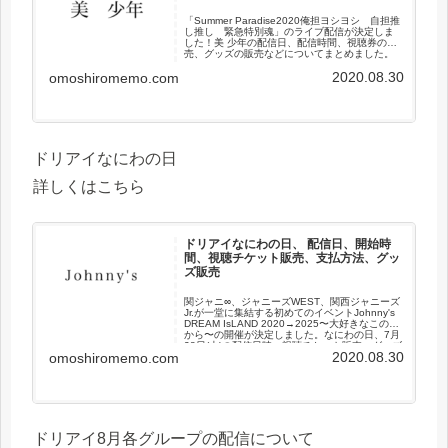
「Summer Paradise2020俺担ヨシヨシ 自担推
し推し 緊急特別魂」のライブ配信が決定しま
した！美 少年の配信日、配信時間、視聴券の販
売、グッズの販売などについてまとめました。
2020.08.30
omoshiromemo.com
ドリアイなにわの日
詳しくはこちら
ドリアイなにわの日、 配信日、開始時
間、視聴チケット販売、支払方法、グッ
ズ販売
関ジャニ∞、ジャニーズWEST、関西ジャニーズ
Jr.が一堂に集結する初めてのイベントJohnny's
DREAM IsLAND 2020→2025〜大好きなこの街
から〜の開催が決定しました。なにわの日、7月
28日(火)の配信日時、視聴チケット販売、グッズ
2020.08.30
omoshiromemo.com
販売などについてまとめました。
ドリアイ8月各グループの配信について