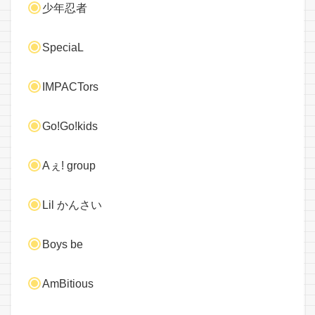
少年忍者
SpeciaL
IMPACTors
Go!Go!kids
Aぇ! group
Lil かんさい
Boys be
AmBitious