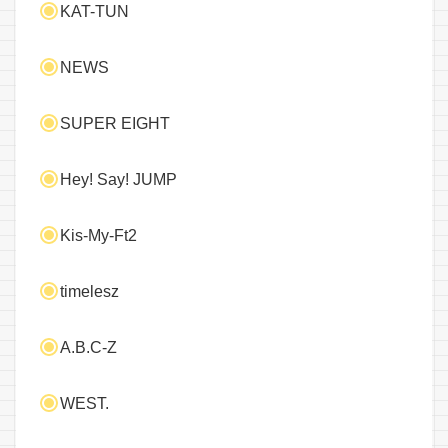
KAT-TUN
NEWS
SUPER EIGHT
Hey! Say! JUMP
Kis-My-Ft2
timelesz
A.B.C-Z
WEST.