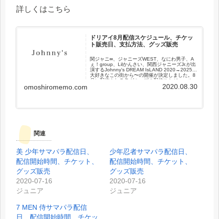
詳しくはこちら
ドリアイ8月配信スケジュール、チケッ
ト販売日、支払方法、グッズ販売
関ジャニ∞、ジャニーズWEST、なにわ男子、A
ぇ！group、Lilかんさい、関西ジャニーズJr.が出
演するJohnny's DREAM IsLAND 2020→2025〜
大好きなこの街から〜の開催が決定しました。8
月に配信される各グループの配信スケジュール
2020.08.30
やチケット購入日、支払方法、グッズ販売につ
omoshiromemo.com
いてまとめました。
関連
美 少年サマパラ配信日、
少年忍者サマパラ配信日、
配信開始時間、チケット、
配信開始時間、チケット、
グッズ販売
グッズ販売
2020-07-16
2020-07-16
ジュニア
ジュニア
7 MEN 侍サマパラ配信
日、配信開始時間、チケッ