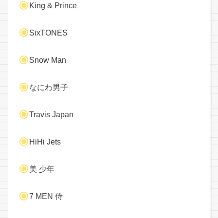
King & Prince
SixTONES
Snow Man
なにわ男子
Travis Japan
HiHi Jets
美 少年
7 MEN 侍