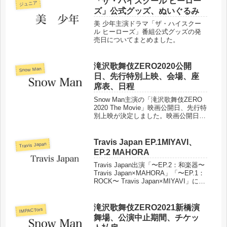
「ザ・ハイスクール ヒーロー
ジュニア
ズ」公式グッズ、ぬいぐるみ
美 少年主演ドラマ「ザ・ハイスクー
ル ヒーローズ」番組公式グッズの発
売日についてまとめました。
滝沢歌舞伎ZERO2020公開
Snow Man
日、先行特別上映、会場、座
席表、日程
Snow Man主演の「滝沢歌舞伎ZERO
2020 The Movie」映画公開日、先行特
別上映が決定しました。映画公開日、
先行特別上映の会場、座席表、日程、
映画出演者などまとめました。
Travis Japan EP.1MIYAVI、
Travis Japan
EP.2 MAHORA
Travis Japan出演「〜EP.2：和楽器〜
Travis Japan×MAHORA」「〜EP.1：
ROCK〜 Travis Japan×MIYAVI」につ
いてまとめました。
滝沢歌舞伎ZERO2021新橋演
IMPACTors
舞場、公演中止期間、チケッ