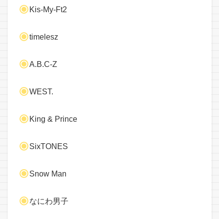
Kis-My-Ft2
timelesz
A.B.C-Z
WEST.
King & Prince
SixTONES
Snow Man
なにわ男子