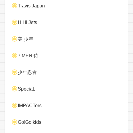
Travis Japan
HiHi Jets
美 少年
7 MEN 侍
少年忍者
SpeciaL
IMPACTors
Go!Go!kids