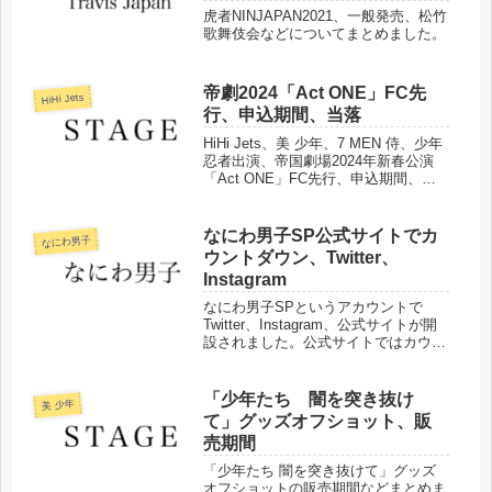
虎者NINJAPAN2021、一般発売、松竹
歌舞伎会などについてまとめました。
帝劇2024「Act ONE」FC先
HiHi Jets
行、申込期間、当落
HiHi Jets、美 少年、7 MEN 侍、少年
忍者出演、帝国劇場2024年新春公演
「Act ONE」FC先行、申込期間、当
落、代表者、同行者、本人確認などに
ついてまとめました。
なにわ男子SP公式サイトでカ
なにわ男子
ウントダウン、Twitter、
Instagram
なにわ男子SPというアカウントで
Twitter、Instagram、公式サイトが開
設されました。公式サイトではカウン
トダウンが始まっています。
「少年たち 闇を突き抜け
美 少年
て」グッズオフショット、販
売期間
「少年たち 闇を突き抜けて」グッズ
オフショットの販売期間などまとめま