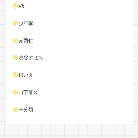
V6
少年隊
赤西仁
渋谷すばる
錦戸亮
山下智久
未分類