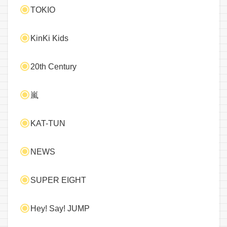
TOKIO
KinKi Kids
20th Century
嵐
KAT-TUN
NEWS
SUPER EIGHT
Hey! Say! JUMP