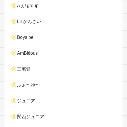
Aぇ! group
Lil かんさい
Boys be
AmBitious
三宅健
ふぉ〜ゆ〜
ジュニア
関西ジュニア