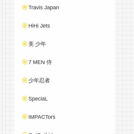
Travis Japan
HiHi Jets
美 少年
7 MEN 侍
少年忍者
SpeciaL
IMPACTors