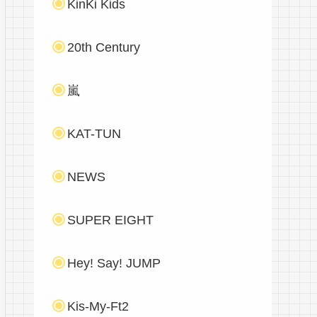
KinKi Kids
20th Century
嵐
KAT-TUN
NEWS
SUPER EIGHT
Hey! Say! JUMP
Kis-My-Ft2