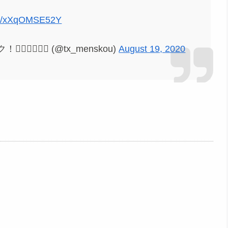
com/xXqOMSE52Y
♂️🏄‍♂️ (@tx_menskou)
August 19, 2020