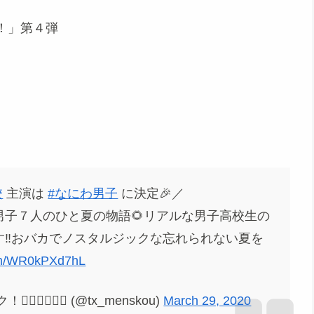
！」第４弾
校
主演は
#なにわ男子
に決定🎉／
子７人のひと夏の物語🌻リアルな男子高校生の
‼️おバカでノスタルジックな忘れられない夏を
com/WR0kPXd7hL
♂️🏄‍♂️ (@tx_menskou)
March 29, 2020