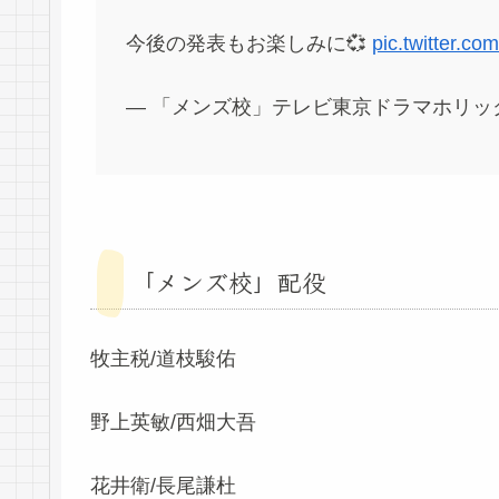
今後の発表もお楽しみに💞
pic.twitter.
— 「メンズ校」テレビ東京ドラマホリック！🏄‍♂️🏄‍
「メンズ校」配役
牧主税/道枝駿佑
野上英敏/西畑大吾
花井衛/長尾謙杜