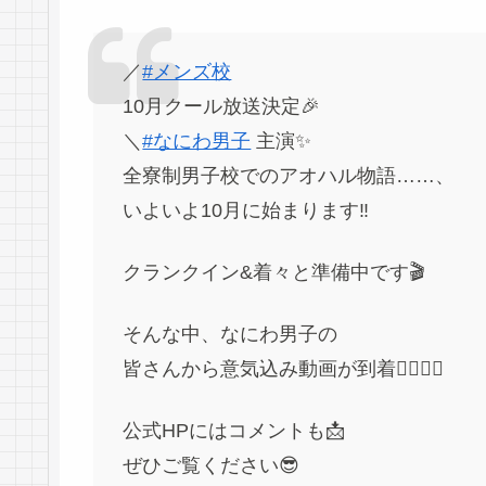
／
#メンズ校
10月クール放送決定🎉
＼
#なにわ男子
主演✨
全寮制男子校でのアオハル物語……、
いよいよ10月に始まります‼️
クランクイン&着々と準備中です🎬
そんな中、なにわ男子の
皆さんから意気込み動画が到着🏄‍♂️🏄‍♂️
公式HPにはコメントも📩
ぜひご覧ください😎