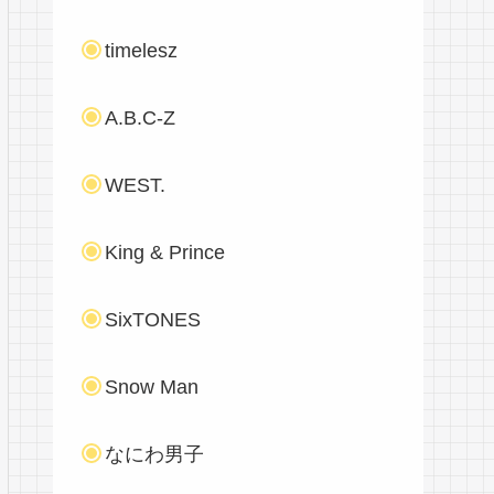
timelesz
A.B.C-Z
WEST.
King & Prince
SixTONES
Snow Man
なにわ男子