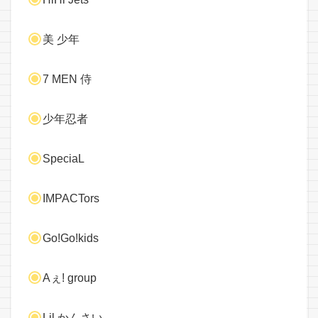
美 少年
7 MEN 侍
少年忍者
SpeciaL
IMPACTors
Go!Go!kids
Aぇ! group
Lil かんさい