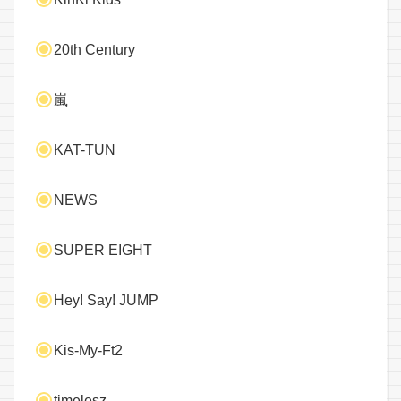
20th Century
嵐
KAT-TUN
NEWS
SUPER EIGHT
Hey! Say! JUMP
Kis-My-Ft2
timelesz