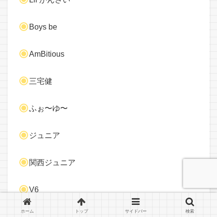
Boys be
AmBitious
三宅健
ふぉ〜ゆ〜
ジュニア
関西ジュニア
V6
ホーム
トップ
サイドバー
検索
少年隊