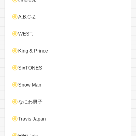
A.B.C-Z
WEST.
King & Prince
SixTONES
Snow Man
なにわ男子
Travis Japan
HiHi Jets