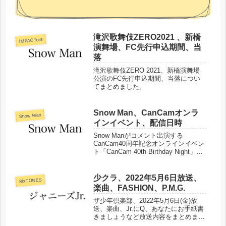
滝沢歌舞伎ZERO2021 、新橋
IMPACTors
演舞場、FC先行申込期間、当
落
滝沢歌舞伎ZERO 2021、新橋演舞場
公演のFC先行申込期間、当落につい
てまとめました。
Snow Man、CanCamオンラ
Snow Man
インイベント、配信日時
Snow Manがコメント出演する
CanCam40周年記念オンラインイベン
ト「CanCam 40th Birthday Night」配
信日時などについてまとめました。
少クラ、2022年5月6日放送、
SixTONES
楽曲、FASHION、P.M.G.
ザ少年倶楽部、2022年5月6日(金)放
送、楽曲、Jr.にQ、あなたにお手紙書
きましょうなど放送内容をまとめまし
た。