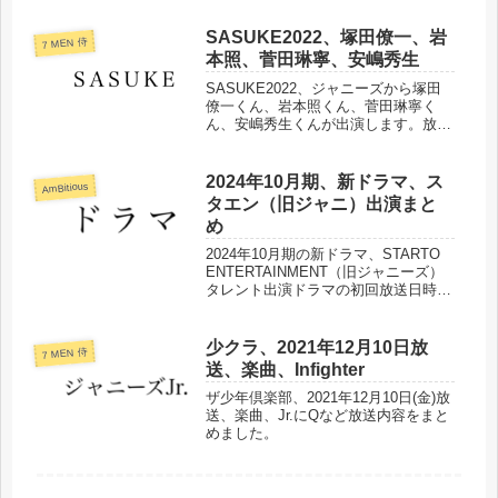
SASUKE2022、塚田僚一、岩
7 MEN 侍
本照、菅田琳寧、安嶋秀生
SASUKE2022、ジャニーズから塚田
僚一くん、岩本照くん、菅田琳寧く
ん、安嶋秀生くんが出演します。放送
日時、成績などまとめました。
2024年10月期、新ドラマ、ス
AmBitious
タエン（旧ジャニ）出演まと
め
2024年10月期の新ドラマ、STARTO
ENTERTAINMENT（旧ジャニーズ）
タレント出演ドラマの初回放送日時、
放送日、キャストなどまとめました。
少クラ、2021年12月10日放
7 MEN 侍
送、楽曲、Infighter
ザ少年倶楽部、2021年12月10日(金)放
送、楽曲、Jr.にQなど放送内容をまと
めました。