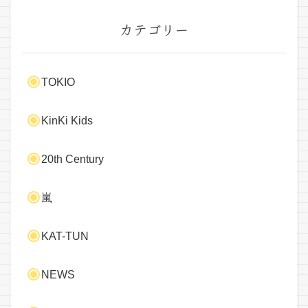
カテゴリー
TOKIO
KinKi Kids
20th Century
嵐
KAT-TUN
NEWS