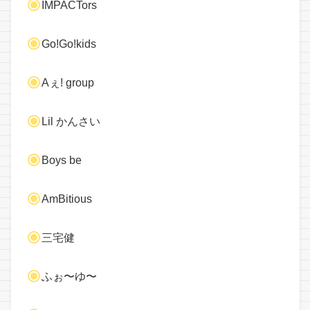
IMPACTors
Go!Go!kids
Aぇ! group
Lil かんさい
Boys be
AmBitious
三宅健
ふぉ〜ゆ〜