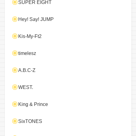
SUPER EIGHT
Hey! Say! JUMP
Kis-My-Ft2
timelesz
A.B.C-Z
WEST.
King & Prince
SixTONES