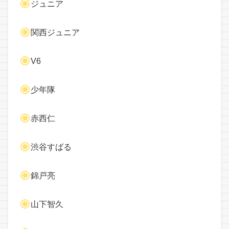
ジュニア
関西ジュニア
V6
少年隊
赤西仁
渋谷すばる
錦戸亮
山下智久