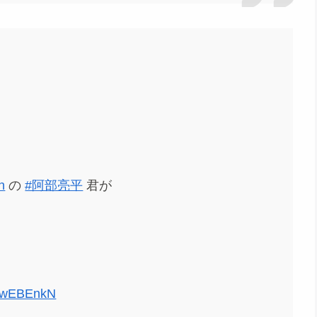
n
の
#阿部亮平
君が
0wwEBEnkN