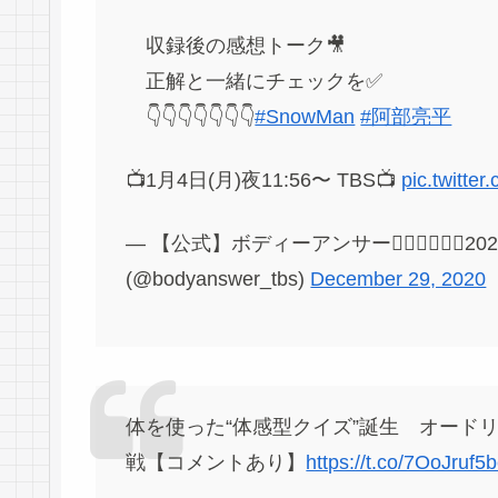
収録後の感想トーク🎥
正解と一緒にチェックを✅
👇👇👇👇👇👇👇
#SnowMan
#阿部亮平
📺1月4日(月)夜11:56〜 TBS📺
pic.twitt
— 【公式】ボディーアンサー🤷🏻‍♀️🤷🏻‍♂️
(@bodyanswer_tbs)
December 29, 2020
体を使った“体感型クイズ”誕生 オードリ
戦【コメントあり】
https://t.co/7OoJruf5