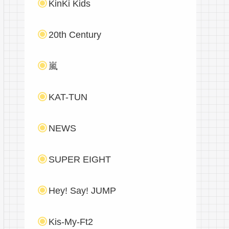
KinKi Kids
20th Century
嵐
KAT-TUN
NEWS
SUPER EIGHT
Hey! Say! JUMP
Kis-My-Ft2