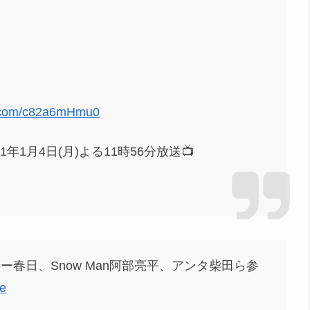
er.com/c82a6mHmu0
2021年1月4日(月)よる11時56分放送📺
ー春日、Snow Man阿部亮平、アンタ柴田ら参
be