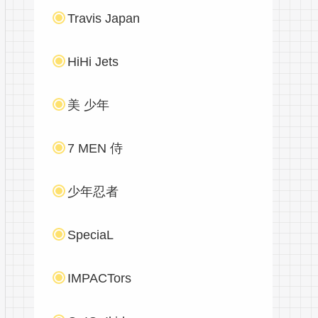
Travis Japan
HiHi Jets
美 少年
7 MEN 侍
少年忍者
SpeciaL
IMPACTors