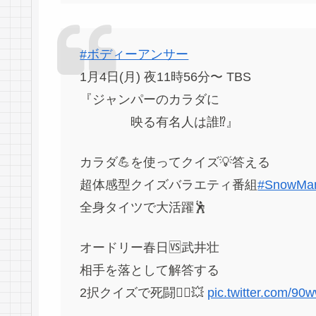
#ボディーアンサー
1月4日(月) 夜11時56分〜 TBS
『ジャンパーのカラダに
映る有名人は誰⁉️』
カラダ💪を使ってクイズ💡答える
超体感型クイズバラエティ番組
#SnowMa
全身タイツで大活躍🕺
オードリー春日🆚武井壮
相手を落として解答する
2択クイズで死闘🤼‍♀️💥
pic.twitter.com/9