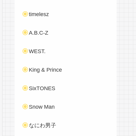
timelesz
A.B.C-Z
WEST.
King & Prince
SixTONES
Snow Man
なにわ男子