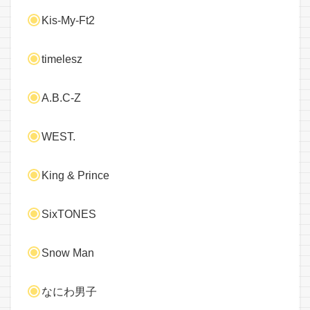
Kis-My-Ft2
timelesz
A.B.C-Z
WEST.
King & Prince
SixTONES
Snow Man
なにわ男子