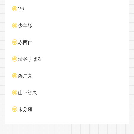
V6
少年隊
赤西仁
渋谷すばる
錦戸亮
山下智久
未分類