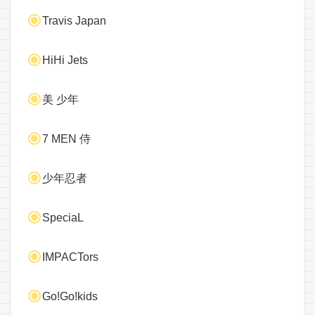
Travis Japan
HiHi Jets
美 少年
7 MEN 侍
少年忍者
SpeciaL
IMPACTors
Go!Go!kids