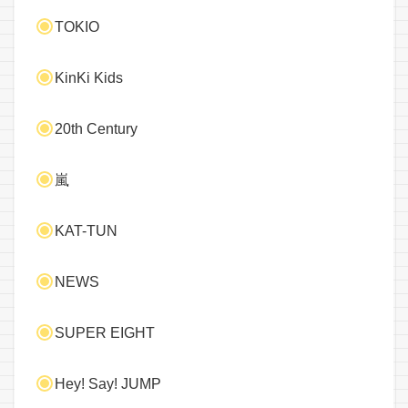
TOKIO
KinKi Kids
20th Century
嵐
KAT-TUN
NEWS
SUPER EIGHT
Hey! Say! JUMP