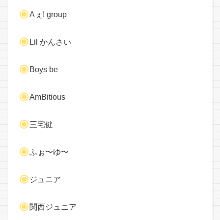
Aぇ! group
Lil かんさい
Boys be
AmBitious
三宅健
ふぉ〜ゆ〜
ジュニア
関西ジュニア