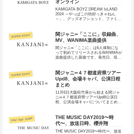
オンライン
KAMIGATA BOYZ DREAM IsLAND
2024 ～やっぱこの街好っきゃねん
～」、グッズオフショット、ファミク
ラストア（店舗・オンライン）販売開
始日などまとめました。
関ジャニ∞「ここに」収録曲、
SUPER EIGHT
MV、WANIMA楽曲提供
関ジャニ∞「ここに」は6人体制にな
って初めてリリースされるWANIMAが
楽曲提供した新曲です。発売日、収録
曲、MV、収録映像などまとめまし
た。
関ジャニ∞４７都道府県ツアー
SUPER EIGHT
Upd8、会場キャパ、公演日程
まとめ
11月6日大阪松竹座から始まる関ジャ
ニ∞４７都道府県ツアーUpd8公演日
程、公演会場キャパについてまとめま
した。
THE MUSIC DAY2019〜時
Hey! Say! JUMP
代〜、放送日時、櫻井翔
THE MUSIC DAY2019〜時代〜、放送