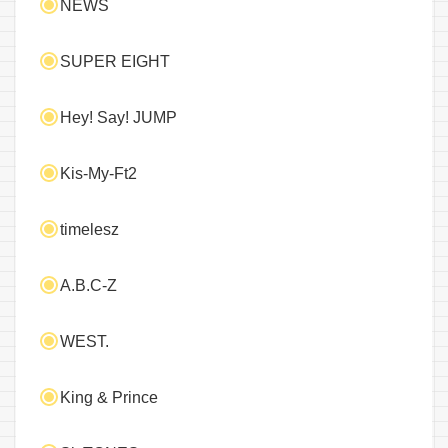
NEWS
SUPER EIGHT
Hey! Say! JUMP
Kis-My-Ft2
timelesz
A.B.C-Z
WEST.
King & Prince