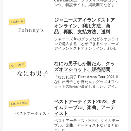
Calendar2022、クリスマス特別コンテ
ンツ、特設サイト、掲載期間などまと
めました。
ジャニーズアイランドストア
7 MEN 侍
オンライン、利用方法、商
品、再販、支払方法、送料、
配送
ジャニーズJr.のグッズなどをオンライ
ンで購入することができるジャニーズ
アイランドストアオンライン。利用方
法、支払方法、送料などについてまと
めました。
なにわ男子しか勝たん、グッ
なにわ男子
ズオフショット、販売期間
「なにわ男子 First Arena Tour 2021 #
なにわ男子しか勝たん」グッズオフシ
ョットの販売が決定しました。アイラ
ンドストア、アイランドストアオンラ
インジャニーズショップの販売日をま
とめました。
ベストアーティスト2023、タ
King & Prince
イムテーブル、楽曲、アーテ
ィスト
ベストアーティスト2023、タイムテー
ブル、楽曲、アーティストなどまとめ
ました。