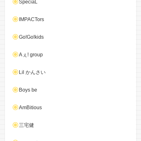
SpeciaL
IMPACTors
Go!Go!kids
Aぇ! group
Lil かんさい
Boys be
AmBitious
三宅健