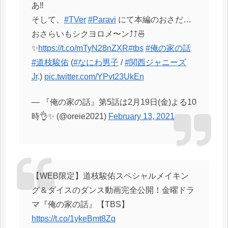
あ‼️
そして、
#TVer
#Paravi
にて本編のおさだ…
おさらいもシクヨロメ〜ン⤴︎⤴︎🍜
✨
https://t.co/mTyN28nZXR
#tbs
#俺の家の話
#道枝駿佑
(
#なにわ男子
/
#関西ジャニーズ
Jr
.)
pic.twitter.com/YPvt23UkEn
— 『俺の家の話』第5話は2月19日(金)よる10
時👌✨ (@oreie2021)
February 13, 2021
【WEB限定】道枝駿佑スペシャルメイキン
グ＆ダイスのダンス動画完全公開！金曜ドラ
マ『俺の家の話』【TBS】
https://t.co/1ykeBmt8Zq