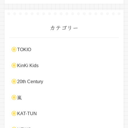
カテゴリー
TOKIO
KinKi Kids
20th Century
嵐
KAT-TUN