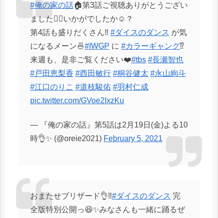
#俺の家の話
🏠第3話ご視聴ありがとうござい
ました🙇‍♀️いかがでしたか☺️？
第4話も盛りだくさん‼️
#ダイスのダンス
が気
になるメーン🍜
#IWGP
に
#カラーギャング
⁉️
来週も、是非ご覧ください❤️
#tbs
#長瀬智也
#戸田恵梨香
#西田敏行
#桐谷健太
#永山絢斗
#江口のりこ
#道枝駿佑
#羽村仁成
pic.twitter.com/GVoe2IxzKu
— 『俺の家の話』第5話は2月19日(金)よる10
時👌✨ (@oreie2021)
February 5, 2021
おまたせブリザード👌‼️
#ダイスのダンス
完
全版特別公開っ😆✨みなさんも一緒に踊るぜ