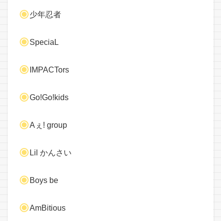
少年忍者
SpeciaL
IMPACTors
Go!Go!kids
Aぇ! group
Lil かんさい
Boys be
AmBitious