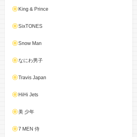
King & Prince
SixTONES
Snow Man
なにわ男子
Travis Japan
HiHi Jets
美 少年
7 MEN 侍