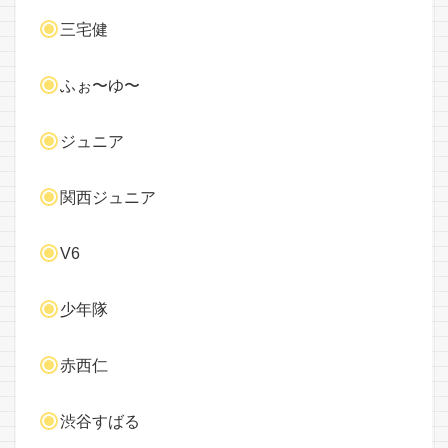
三宅健
ふぉ〜ゆ〜
ジュニア
関西ジュニア
V6
少年隊
赤西仁
渋谷すばる