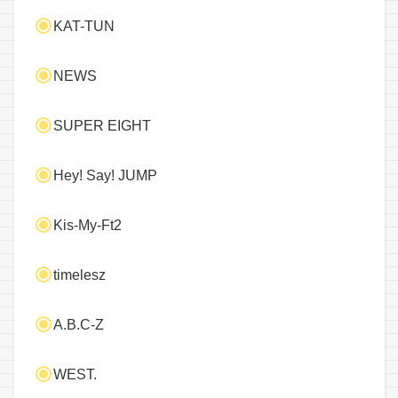
KAT-TUN
NEWS
SUPER EIGHT
Hey! Say! JUMP
Kis-My-Ft2
timelesz
A.B.C-Z
WEST.