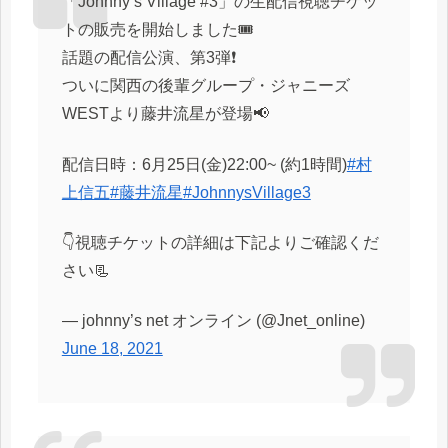
「Johnny’s Village #3」の生配信視聴チケッ
トの販売を開始しました🎟
話題の配信公演、第3弾❗️
ついに関西の後輩グループ・ジャニーズ
WESTより藤井流星が登場📢
配信日時：6月25日(金)22:00~ (約1時間)
#村
上信五
#藤井流星
#JohnnysVillage3
👇視聴チケットの詳細は下記よりご確認くだ
さい📃
— johnny’s net オンライン (@Jnet_online)
June 18, 2021