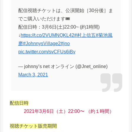
配信視聴チケットは、公演開始［30分後］ま
でご購入いただけます🎟
配信日時：3月6日(土)22:00~ (約1時間)
↓
https://t.co/2VUMNQKL42
#村上信五
#菊池風
磨
#JohnnysVillage2
#jno
pic.twitter.com/svCFUs6iBv
— johnny’s net オンライン (@Jnet_online)
March 3, 2021
配信日時
2021年3月6日（土）22:00〜 （約１時間）
視聴チケット販売期間