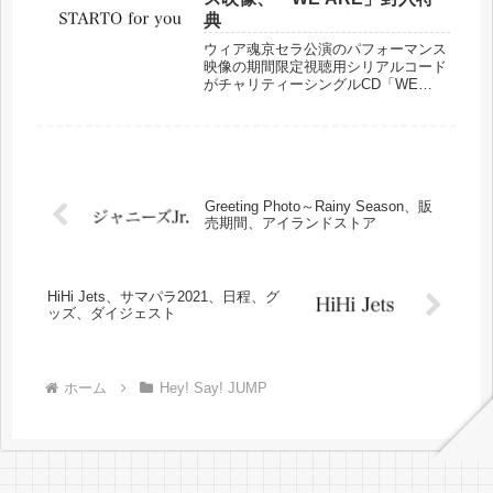
典
ウィア魂京セラ公演のパフォーマンス
映像の期間限定視聴用シリアルコード
がチャリティーシングルCD「WE
ARE」の封入特典となっています。視
聴期間やCD販売期間などまとめまし
た。
Greeting Photo～Rainy Season、販
売期間、アイランドストア
HiHi Jets、サマパラ2021、日程、グ
ッズ、ダイジェスト
ホーム
Hey! Say! JUMP