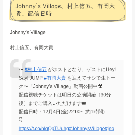
Johnny’s Village、村上信五、有岡大
貴、配信日時
Johnny’s Village
村上信五、有岡大貴
〜
#村上信五
がホストとなり、ゲストにHey!
Say! JUMP
#有岡大貴
を迎えてサシで生トー
ク〜「Johnny’s Village」動画公開中🎥
配信視聴チケットは明日の公演開始［30分
後］までご購入いただけます🎟
配信日時：12月4日(金)22:00~ (約1時間)
👇
https://t.co/nIqQpTUuhg
#JohnnysVillage
#jno