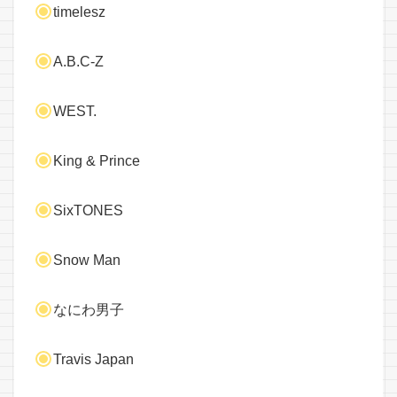
timelesz
A.B.C-Z
WEST.
King & Prince
SixTONES
Snow Man
なにわ男子
Travis Japan