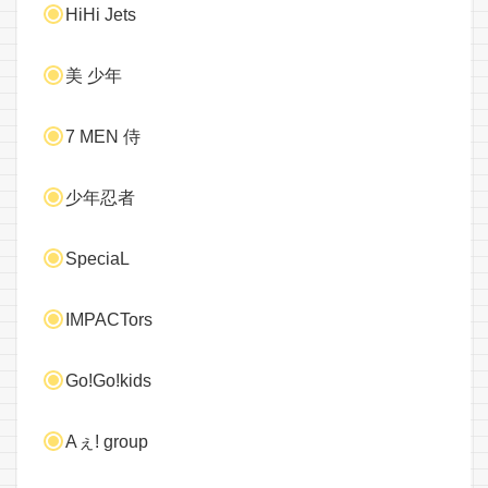
HiHi Jets
美 少年
7 MEN 侍
少年忍者
SpeciaL
IMPACTors
Go!Go!kids
Aぇ! group