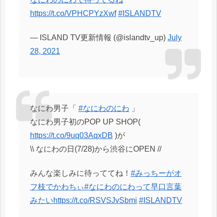
https://t.co/VPHCPYzXwf
#ISLANDTV
— ISLAND TV更新情報 (@islandtv_up)
July
28, 2021
なにわ男子「
#なにわのにわ
」
なにわ男子初のPOP UP SHOP(
https://t.co/9uq03AqxDB
)が
\\ なにわの日(7/28)から渋谷にOPEN //
みんな楽しみに待っててね！
#みっちーがオ
フ枝でかわちぃ
#なにわのにわって早口言葉
みたい
https://t.co/RSVSJvSbmi
#ISLANDTV