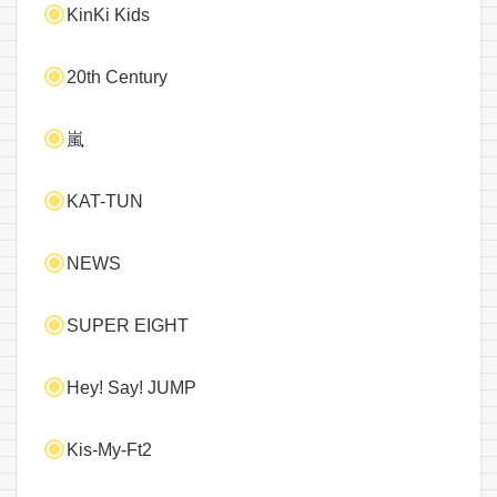
KinKi Kids
20th Century
嵐
KAT-TUN
NEWS
SUPER EIGHT
Hey! Say! JUMP
Kis-My-Ft2