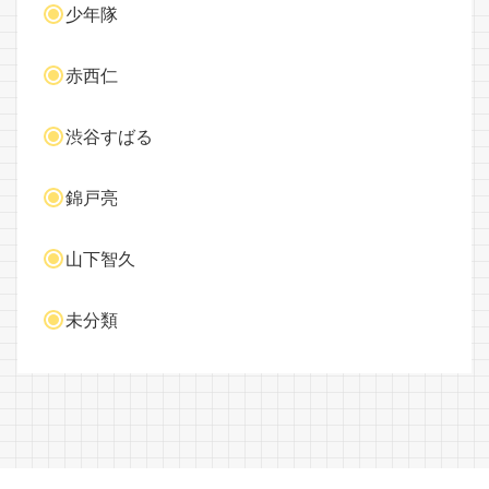
少年隊
赤西仁
渋谷すばる
錦戸亮
山下智久
未分類