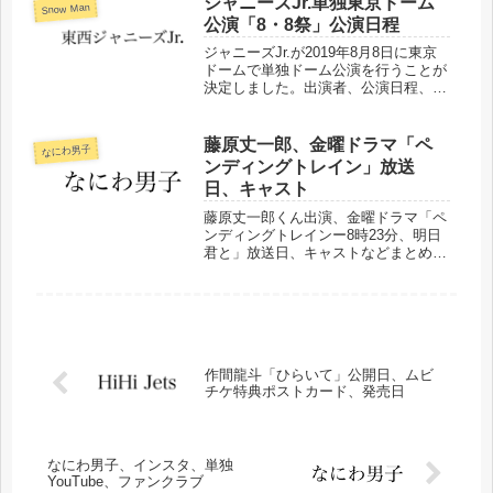
ジャニーズJr.単独東京ドーム
Snow Man
公演「8・8祭」公演日程
ジャニーズJr.が2019年8月8日に東京
ドームで単独ドーム公演を行うことが
決定しました。出演者、公演日程、チ
ケット、FC先行などをまとめまし
た。
藤原丈一郎、金曜ドラマ「ペ
なにわ男子
ンディングトレイン」放送
日、キャスト
藤原丈一郎くん出演、金曜ドラマ「ペ
ンディングトレインー8時23分、明日
君と」放送日、キャストなどまとめま
した。
作間龍斗「ひらいて」公開日、ムビ
チケ特典ポストカード、発売日
なにわ男子、インスタ、単独
YouTube、ファンクラブ