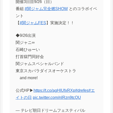
開催3日目9/26（日）
番組
#関ジャム完全燃SHOW
とのコラボイベ
ント
【
#関ジャムFES
】実施決定！！
◆9/26出演
関ジャニ∞
石崎ひゅーい
打首獄門同好会
関ジャムスペシャルバンド
東京スカパラダイスオーケストラ
and more!
公式HP▶
https://t.co/agHIUfxRXp
#drefes
#エ
イトの日
pic.twitter.com/nlRzn9tcQU
— テレビ朝日ドリームフェスティバル