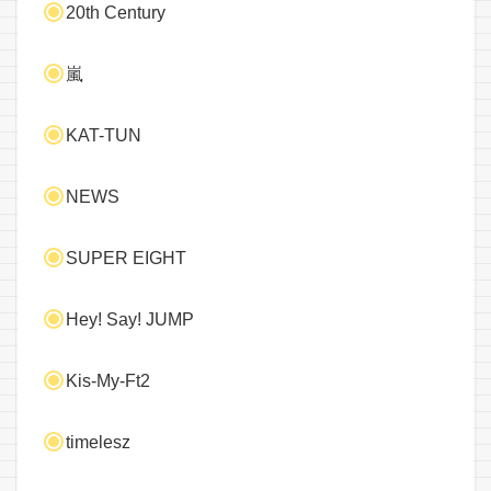
20th Century
嵐
KAT-TUN
NEWS
SUPER EIGHT
Hey! Say! JUMP
Kis-My-Ft2
timelesz