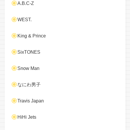
A.B.C-Z
WEST.
King & Prince
SixTONES
Snow Man
なにわ男子
Travis Japan
HiHi Jets