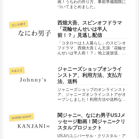
画！うちわの作り方、事前準備期限に
ついてまとめました。
西畑大吾、スピンオフドラマ
なにわ男子
「花輪せんせいは半人
前！？」見逃し配信
「コタローは１人暮らし」のスピンオ
フドラマ、西畑大吾くん主演「花輪せ
んせいは半人前！？」地上波放送、放
送日時、見逃し配信などについてまと
めました。
ジャニーズショップオンライ
A.B.C-Z
ンストア、利用方法、支払方
法、送料
ジャニーズショップのオンラインスト
ア、ジャニーズオンラインストアがオ
ープンしました！利用方法や送料など
についてまとめました！
関ジャニ∞、なにわ男子USJメ
SUPER EIGHT
ッセージ動画！関ジャニ∞クリ
スタルプロジェクト
USJのユニバーサル・クリスタル・ア