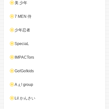
美 少年
7 MEN 侍
少年忍者
SpeciaL
IMPACTors
Go!Go!kids
Aぇ! group
Lil かんさい