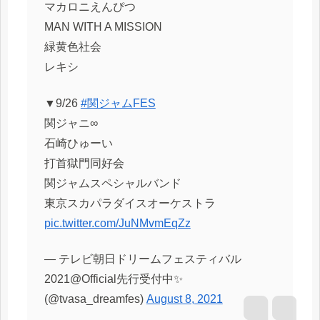
マカロニえんぴつ
MAN WITH A MISSION
緑黄色社会
レキシ
▼9/26
#関ジャムFES
関ジャニ∞
石崎ひゅーい
打首獄門同好会
関ジャムスペシャルバンド
東京スカパラダイスオーケストラ
pic.twitter.com/JuNMvmEqZz
— テレビ朝日ドリームフェスティバル
2021@Official先行受付中✨
(@tvasa_dreamfes)
August 8, 2021