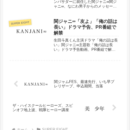
ンバサダーに就任した関ジャニ∞関ジ
ャニ∞、なにわ男子からのメッセージ
動画をまとめました！また、関ジャニ
∞クリスタル・アートプロジェクトオ
リジナルモザイクポスターについても
関ジャニ∞「友よ」「俺の話は
SUPER EIGHT
まとめました。
長い」ドラマ予告、PR番組で
解禁
生田斗真くん主演ドラマ「俺の話は長
い」関ジャニ∞主題歌「俺の話は長
い」ドラマ予告動画、PR番組で解
禁、PR動画放送日時などまとめまし
た。
関ジャムFES、最速先行、いち早プ
レリザーブ、申込期間、当落
ザ・ハイスクールヒーローズ、スピ
ンオフ地上波、戦隊ヒーロー講座
ホーム
SUPER EIGHT