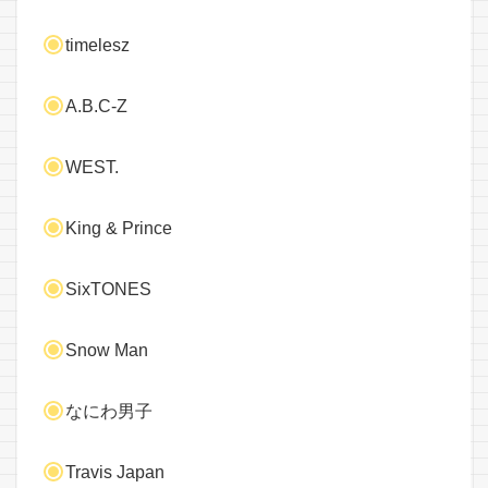
timelesz
A.B.C-Z
WEST.
King & Prince
SixTONES
Snow Man
なにわ男子
Travis Japan