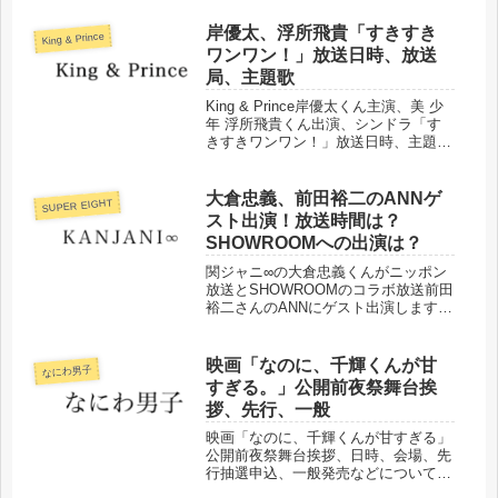
岸優太、浮所飛貴「すきすき
King & Prince
ワンワン！」放送日時、放送
局、主題歌
King & Prince岸優太くん主演、美 少
年 浮所飛貴くん出演、シンドラ「す
きすきワンワン！」放送日時、主題歌
などまとめました。
大倉忠義、前田裕二のANNゲ
SUPER EIGHT
スト出演！放送時間は？
SHOWROOMへの出演は？
関ジャニ∞の大倉忠義くんがニッポン
放送とSHOWROOMのコラボ放送前田
裕二さんのANNにゲスト出演します！
出演時間などについてまとめました。
映画「なのに、千輝くんが甘
なにわ男子
すぎる。」公開前夜祭舞台挨
拶、先行、一般
映画「なのに、千輝くんが甘すぎる」
公開前夜祭舞台挨拶、日時、会場、先
行抽選申込、一般発売などについてま
とめました。