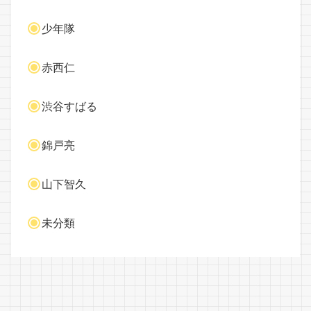
少年隊
赤西仁
渋谷すばる
錦戸亮
山下智久
未分類