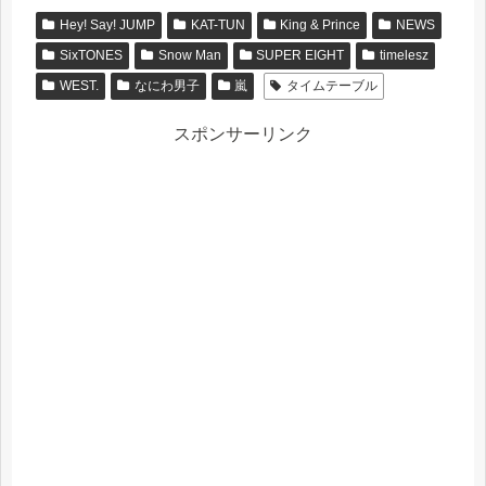
Hey! Say! JUMP
KAT-TUN
King & Prince
NEWS
SixTONES
Snow Man
SUPER EIGHT
timelesz
WEST.
なにわ男子
嵐
タイムテーブル
スポンサーリンク