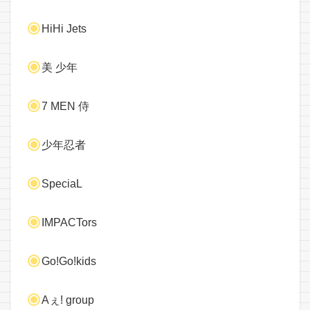
HiHi Jets
美 少年
7 MEN 侍
少年忍者
SpeciaL
IMPACTors
Go!Go!kids
Aぇ! group