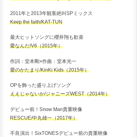
2011年と2013年観客絶叫SPミックス
Keep the faith/KAT-TUN
最大ヒットソングに櫻井翔も歓喜
愛なんだ/V6（2015年）
作詞：堂本剛×作曲：堂本光一
愛のかたまり/KinKi Kids（2015年）
OPを飾った盛り上げソング
ええじゃないか/ジャニーズWEST（2014年）
デビュー前！Snow Man貴重映像
RESCUE/中丸雄一（2017年）
不良演出！SixTONESデビュー前の貴重映像