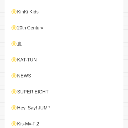
KinKi Kids
20th Century
嵐
KAT-TUN
NEWS
SUPER EIGHT
Hey! Say! JUMP
Kis-My-Ft2