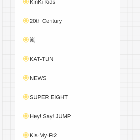
KinKi Kids
20th Century
嵐
KAT-TUN
NEWS
SUPER EIGHT
Hey! Say! JUMP
Kis-My-Ft2