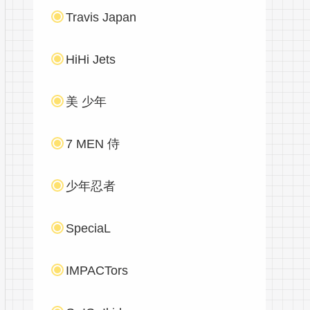
Travis Japan
HiHi Jets
美 少年
7 MEN 侍
少年忍者
SpeciaL
IMPACTors