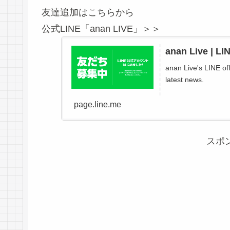
友達追加はこちらから
公式LINE「anan LIVE」＞＞
anan Live | LI
anan Live's LINE off
latest news.
page.line.me
スポ