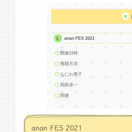
anan FES 2021
開催日時
視聴方法
なにわ男子
岡田准一
関連
anan FES 2021