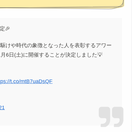
定🎉
先駆けや時代の象徴となった人を表彰するアワー
11月6日(土)に開催することが決定しました💡
tps://t.co/mtB7uaDsQF
21