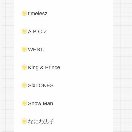
timelesz
A.B.C-Z
WEST.
King & Prince
SixTONES
Snow Man
なにわ男子