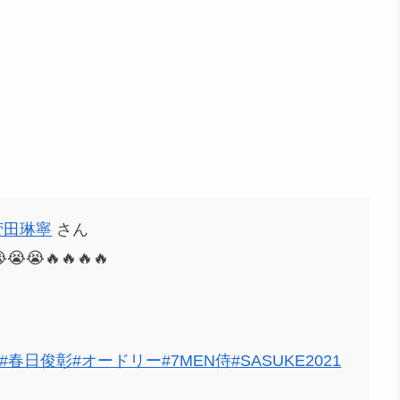
菅田琳寧
さん
😭🔥🔥🔥🔥
#春日俊彰
#オードリー
#7MEN侍
#SASUKE2021