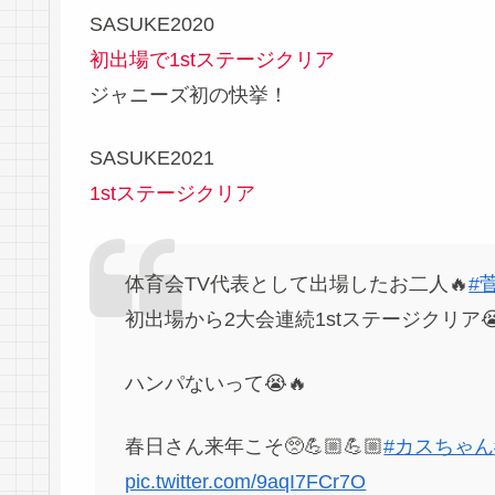
SASUKE2020
初出場で1stステージクリア
ジャニーズ初の快挙！
SASUKE2021
1stステージクリア
体育会TV代表として出場したお二人🔥
#
初出場から2大会連続1stステージクリア😭😭
ハンパないって😭🔥
春日さん来年こそ🥺💪🏼💪🏼
#カスちゃん
pic.twitter.com/9aqI7FCr7O