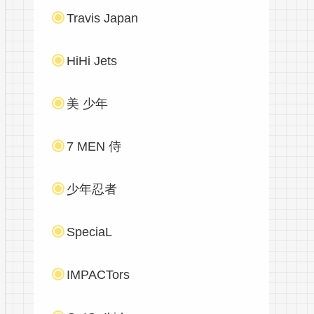
Travis Japan
HiHi Jets
美 少年
7 MEN 侍
少年忍者
SpeciaL
IMPACTors