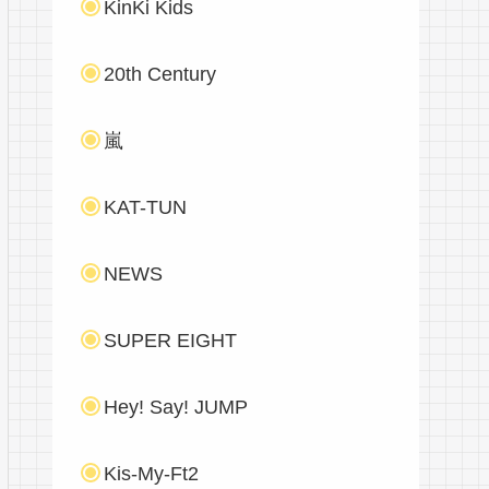
KinKi Kids
20th Century
嵐
KAT-TUN
NEWS
SUPER EIGHT
Hey! Say! JUMP
Kis-My-Ft2