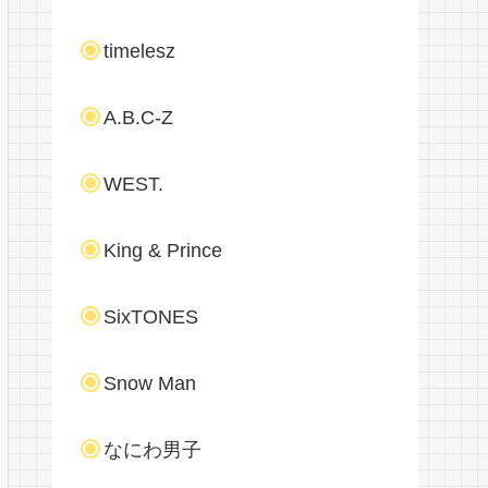
timelesz
A.B.C-Z
WEST.
King & Prince
SixTONES
Snow Man
なにわ男子