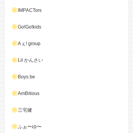
IMPACTors
Go!Go!kids
Aぇ! group
Lil かんさい
Boys be
AmBitious
三宅健
ふぉ〜ゆ〜