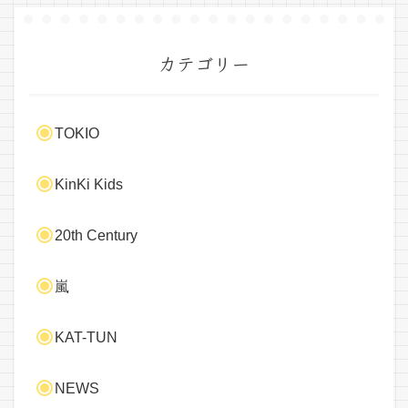
カテゴリー
TOKIO
KinKi Kids
20th Century
嵐
KAT-TUN
NEWS