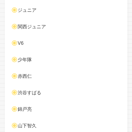
ジュニア
関西ジュニア
V6
少年隊
赤西仁
渋谷すばる
錦戸亮
山下智久