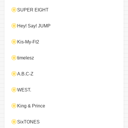
SUPER EIGHT
Hey! Say! JUMP
Kis-My-Ft2
timelesz
A.B.C-Z
WEST.
King & Prince
SixTONES