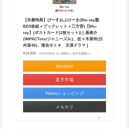
【先着特典】ぴーすおぶけーき(Blu-ray盤
BD3枚組＋ブックレット＋三方背)【Blu-
ray】(ポストカード(2枚セット)) [ 基俊介
(IMPACTors/ジャニーズJr.)、佐々木美玲(日
向坂46)、落合モトキ 主演ドラマ ]
¥14,850
（2026/08/01 22:38時点 | 楽天市場調べ）
Amazon
楽天市場
Yahooショッピング
メルカリ
ポチップ