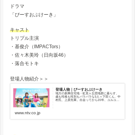
ドラマ
「ぴーすおぶけーき」
キャスト
トリプル主演
・基俊介（IMPACTors）
・佐々木美玲（日向坂46）
・落合モトキ
登場人物紹介＞＞
登場人物｜ぴーすおぶけーき
地方の新興住宅地・虹見ヶ丘団地群に暮らす、
歳も性格も性別もバラバラな3人＝下田くん、中
村氏、上原先輩。出会ってから20年、ユルユル
な幼馴染み。
www.ntv.co.jp