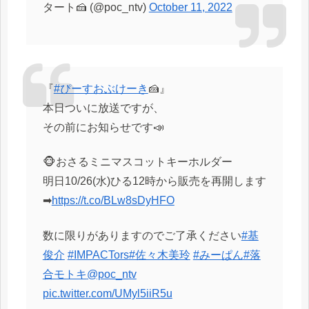
タート🍰 (@poc_ntv)
October 11, 2022
『
#ぴーすおぶけーき
🍰』
本日ついに放送ですが、
その前にお知らせです📣
🐵おさるミニマスコットキーホルダー
明日10/26(水)ひる12時から販売を再開します
➡
https://t.co/BLw8sDyHFO
数に限りがありますのでご了承ください
#基
俊介
#IMPACTors
#佐々木美玲
#みーぱん
#落
合モトキ
@poc_ntv
pic.twitter.com/UMyl5iiR5u