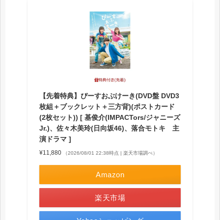
【先着特典】ぴーすおぶけーき(DVD盤 DVD3
枚組＋ブックレット＋三方背)(ポストカード
(2枚セット)) [ 基俊介(IMPACTors/ジャニーズ
Jr.)、佐々木美玲(日向坂46)、落合モトキ 主
演ドラマ ]
¥11,880
（2026/08/01 22:38時点 | 楽天市場調べ）
Amazon
楽天市場