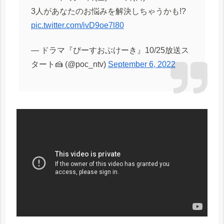
3人があなたのお悩みを解決しちゃうかも!?
pic.twitter.com/ivD9oe7l80
— ドラマ『ぴーすおぶけーき』10/25放送ス
タート🍰 (@poc_ntv)
September 6, 2022