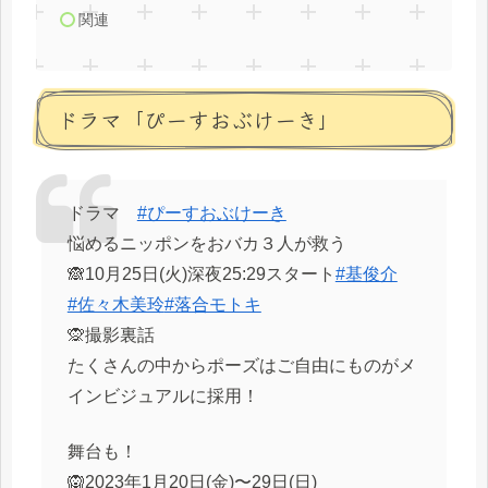
関連
ドラマ「ぴーすおぶけーき」
ドラマ
#ぴーすおぶけーき
悩めるニッポンをおバカ３人が救う
🙈10月25日(火)深夜25:29スタート
#基俊介
#佐々木美玲
#落合モトキ
🙊撮影裏話
たくさんの中からポーズはご自由にものがメ
インビジュアルに採用！
舞台も！
🙉2023年1月20日(金)〜29日(日)