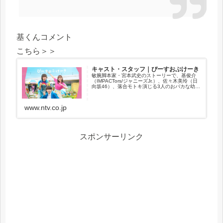
基くんコメント
こちら＞＞
キャスト・スタッフ｜ぴーすおぶけーき
敏腕脚本家・宮本武史のストーリーで、基俊介
（IMPACTors/ジャニーズJr.）、佐々木美玲（日
向坂46）、落合モトキ演じる3人のおバカな幼馴
染みたちがお悩み解決！
www.ntv.co.jp
スポンサーリンク