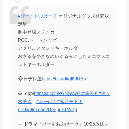
#ぴーすおぶけーき
オリジナルグッズ発売決
定💚
劇中登場ステッカー
POC,トートバッグ
アクリルスタンドキーホルダー
おさるを小さなぬいぐるみにしたミニマスコ
ットキーホルダー
🐵日テレ屋
https://t.co/0kqIt9fDAo
🙈Loppi
https://t.co/lWGNSvwi7r
#基俊介
#佐々
木美玲
#みーぱん
#落合モトキ
pic.twitter.com/DeepuBLWBg
— ドラマ『ぴーすおぶけーき』10/25放送ス