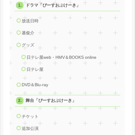
ドラマ「ぴーすおぶけーき」
放送日時
基俊介
グッズ
日テレ屋web・HMV＆BOOKS online
日テレ屋
DVD＆Blu-ray
舞台「ぴーすおぶけーき」
チケット
追加公演