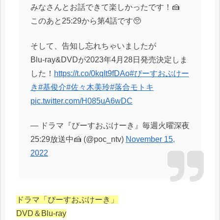
みなさんとお話できて楽しかったです！🍰
このあと25:29から第4話です🥺
そして、告知し忘れちゃいましたが
Blu-ray&DVDが2023年4月28日発売決定しま
した！
https://t.co/0kqIt9fDAo
#ぴーすおぶけー
き
#基俊介
#佐々木美玲
#落合モトキ
pic.twitter.com/H085uA6wDC
— ドラマ『ぴーすおぶけーき』毎週火曜深夜
25:29放送中🍰 (@poc_ntv)
November 15,
2022
ドラマ「ぴーすおぶけーき」
DVD＆Blu-ray