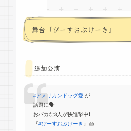
舞台「ぴーすおぶけーき」
追加公演
#アメリカンドッグ愛
が
話題に🗣
おバカな3人が快進撃中❗️
『
#ぴーすおぶけーき
』🍰