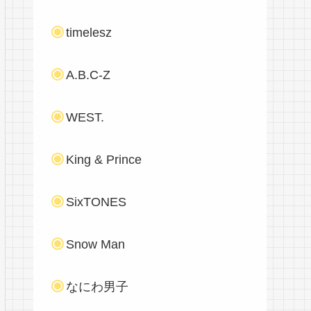
timelesz
A.B.C-Z
WEST.
King & Prince
SixTONES
Snow Man
なにわ男子