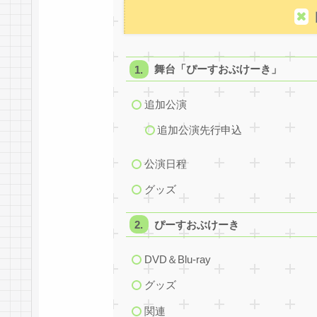
舞台「ぴーすおぶけーき」
追加公演
追加公演先行申込
公演日程
グッズ
ぴーすおぶけーき
DVD＆Blu-ray
グッズ
関連