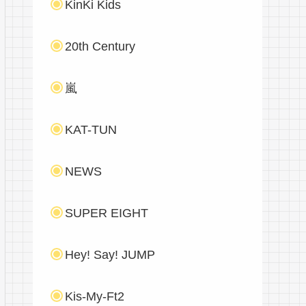
KinKi Kids
20th Century
嵐
KAT-TUN
NEWS
SUPER EIGHT
Hey! Say! JUMP
Kis-My-Ft2