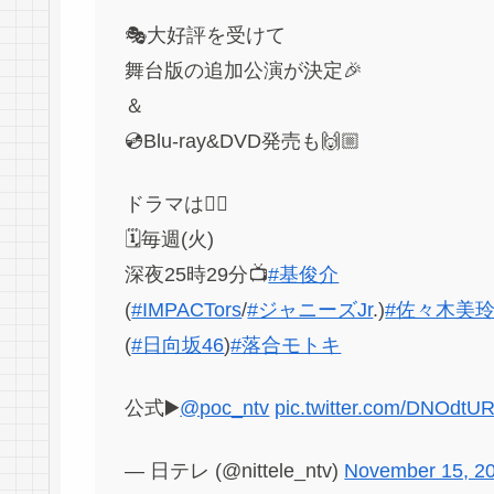
🎭大好評を受けて
舞台版の追加公演が決定🎉
＆
💿Blu-ray&DVD発売も🙌🏼
ドラマは👇🏼
🗓毎週(火)
深夜25時29分📺
#基俊介
(
#IMPACTors
/
#ジャニーズJr
.)
#佐々木美
(
#日向坂46
)
#落合モトキ
公式▶️
@poc_ntv
pic.twitter.com/DNOdtU
— 日テレ (@nittele_ntv)
November 15, 2