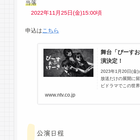
当落
2022年11月25日(金)15:00頃
申込は
こちら
舞台「ぴーすお
演決定！
2023年1月20日(
放送だけの展開に留
ビドラマでこの世界
舞台版の“脱線エ...
www.ntv.co.jp
公演日程