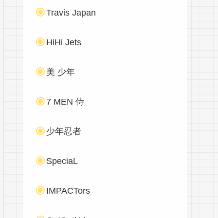
Travis Japan
HiHi Jets
美 少年
7 MEN 侍
少年忍者
SpeciaL
IMPACTors