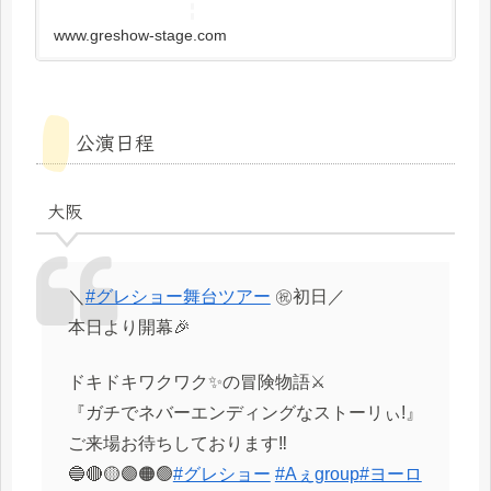
www.greshow-stage.com
公演日程
大阪
＼
#グレショー舞台ツアー
㊗️初日／
本日より開幕🎉
ドキドキワクワク✨の冒険物語⚔️
『ガチでネバーエンディングなストーリぃ!』
ご来場お待ちしております‼️
🔵🔴🟡🟣🟠🟢
#グレショー
#Aぇgroup
#ヨーロ