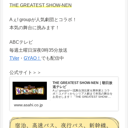
THE GREATEST SHOW-NEN
Aぇ! groupが人気劇団とコラボ！
本気の舞台に挑みます！
ABCテレビ
毎週土曜日深夜0時35分放送
TVer
・
GYAO！
でも配信中
公式サイト＞＞
THE GREATEST SHOW-NEN｜朝日放
送テレビ
Aぇ! groupが一流舞台演出家＆脚本家とコラ
ボ！コメディからシリアス劇まで本気の舞台を
お見せします！「THE GREATEST SHOW-
NEN」毎週土曜 深夜1時～放送
www.asahi.co.jp
宿泊、高速バス、夜行バス、新幹線、