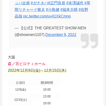
ッパ企画
#ガチネバ
#正門良規
#末澤誠也
#草
間リチャード敬太
#小島健
#福本大晴
#佐野
晶哉
pic.twitter.com/uy41XkCmnp
— 【公式】THE GREATEST SHOW-NEN
(@shownen1107)
December 9, 2022
大阪
森ノ宮ピロティホール
2022年12月9日(金)～12月15日(木)
公演日
開演時間
12/9(金)
18:00
13:00
12/10(土)
18:00