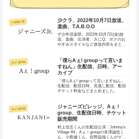
少クラ、2022年10月7日放送、
7 MEN 侍
楽曲、T.A.B.O.O
ザ少年倶楽部、2022年10月7日(金)放
送、楽曲、出演者、Jr.にQ、ボクのお
やすみスタイルなど放送内容をまとめ
ました。
「僕らAぇ! groupって言いま
Aぇ! group
すねん」生配信、日時、アー
カイブ
「僕らAぇ! groupって言いますねん」
生配信、配信日時、見逃し配信、配信
チケット料金などまとめました。
ジャニーズビレッジ、Aぇ！
Aぇ! group
group、生配信日時、チケット
販売期間
村上信五くんの生配信公演「Johnny's
Village #4」Aぇ！groupの末澤誠也く
ん、小島健くん、佐野晶哉くんがゲス