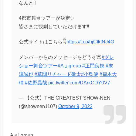
なんと‼️
4都市舞台ツアーが決定✨
皆さまに観劇していただけます‼️
公式サイトはこちら👇
https://t.co/hjCtktNJ4O
メンバーからのメッセージをどうぞ😉
#グレ
ショー舞台ツアー
#Aぇgroup
#正門良規
#末
澤誠也
#草間リチャード敬太
#小島健
#福本大
晴
#佐野晶哉
pic.twitter.com/DArkCDY0V7
— 【公式】THE GREATEST SHOW-NEN
(@shownen1107)
October 9, 2022
Aぇ! group