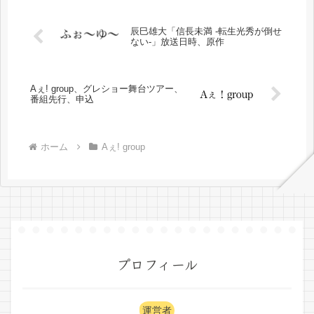
辰巳雄大「信長未満 -転生光秀が倒せ
ない-」放送日時、原作
Aぇ! group、グレショー舞台ツアー、
番組先行、申込
ホーム
Aぇ! group
プロフィール
運営者