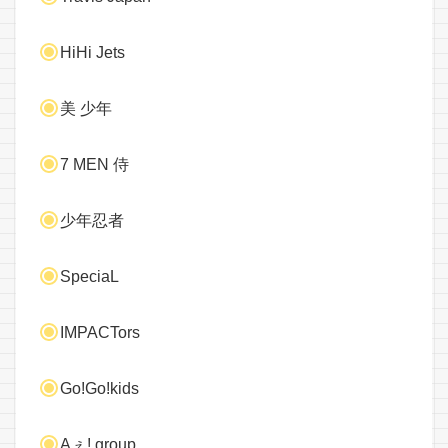
HiHi Jets
美 少年
7 MEN 侍
少年忍者
SpeciaL
IMPACTors
Go!Go!kids
Aぇ! group