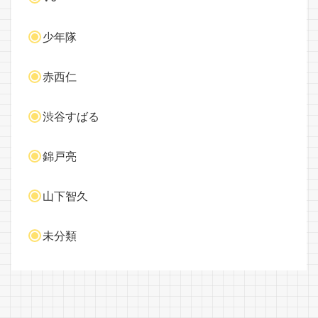
少年隊
赤西仁
渋谷すばる
錦戸亮
山下智久
未分類