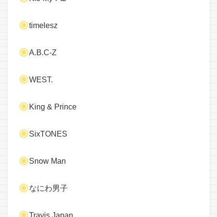
timelesz
A.B.C-Z
WEST.
King & Prince
SixTONES
Snow Man
なにわ男子
Travis Japan