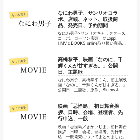
なにわ男子、サンリオコラ
なにわ男子
ボ、店頭、ネット、取扱商
品、発売日、予約期間
なにわ男子×サンリオキャラクターズ
コラボ、ローソン店頭、＠Loppi、
HMV＆BOOKS online取り扱い商品、
発売日、予約期間などまとめました。
高橋恭平、映画「なのに、千
なにわ男子
輝くんが甘すぎる。」公開
日、主題歌
なにわ男子、高橋恭平くん、初主演映
画「なのに、千輝くんが甘すぎる。」
公開日、主題歌、原作、Blu-ray＆
DVDなどまとめました。
映画「忌怪島」 初日舞台挨
なにわ男子
拶、日時、会場、登壇者、先
行申込、一般
映画「忌怪島／きかいじま」初日舞台
挨拶、日時、会場、登壇者、先行申
込、一般発売についてまとめました。