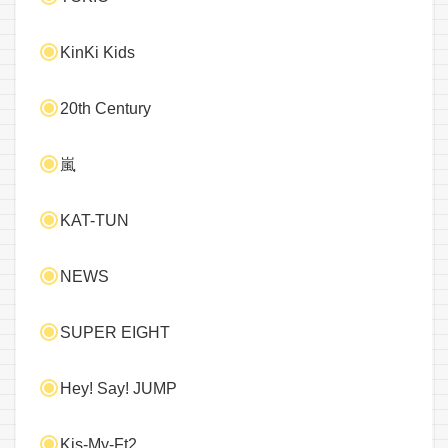
KinKi Kids
20th Century
嵐
KAT-TUN
NEWS
SUPER EIGHT
Hey! Say! JUMP
Kis-My-Ft2