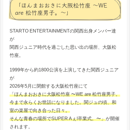
「ほんまおおきに大阪松竹座 ～WE
are 松竹座男子。～」
STARTO ENTERTAINMENTの関西出身メンバー達
が
関西ジュニア時代を過ごした思い出の場所、大阪松
竹座。
1999年から約1800公演を上演してきた関西ジュニア
が
2026年5月に閉館する大阪松竹座にて
「ほんまおおきに大阪松竹座 〜WE are 松竹座男子。
今まで永らくお世話になりました。関ジュの頃、和
室の楽屋で向き合った日々。
そんな青春の場所でSUPER Aぇ!卒業式。〜」
が開催
されます。