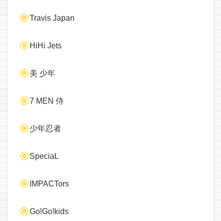
Travis Japan
HiHi Jets
美 少年
7 MEN 侍
少年忍者
SpeciaL
IMPACTors
Go!Go!kids