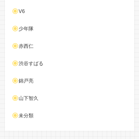
V6
少年隊
赤西仁
渋谷すばる
錦戸亮
山下智久
未分類