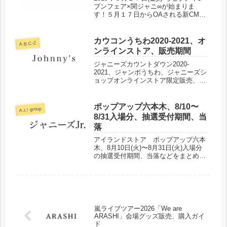
ブンフェア×関ジャニ∞が始まりま
す！５月１７日からOAされる新CMや
CMの中で関ジャニ∞が歌うデイ・ド
リーム・ビリーバーについてまとめま
した！
カウコンうちわ2020-2021、オ
A.B.C-Z
ンラインストア、販売期間
ジャニーズカウントダウン2020-
2021、ジャンボうちわ、ジャニーズシ
ョップオンラインストア限定販売、販
売期間、購入方法についてまとめまし
た。
ポップアップ六本木、8/10〜
Aぇ! group
8/31入場分、抽選受付期間、当
落
アイランドストア ポップアップ六本
木、8月10日(火)〜8月31日(火)入場分
の抽選受付期間、当落などをまとめま
した。
嵐ライブツアー2026「We are
ARASHI」会場グッズ販売、購入ガイ
ド