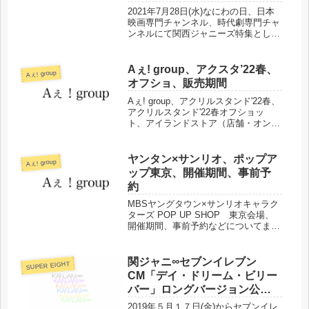
2021年7月28日(水)なにわの日、日本
映画専門チャンネル、時代劇専門チャ
ンネルにて関西ジャニーズ特集として
TV初放送作品を含む映画作品が放送
されます。放送作品、出演者などをま
とめました。
Aぇ! group、アクスタ’22春、
Aぇ! group
オフショ、販売期間
Aぇ! group、アクリルスタンド'22春、
アクリルスタンド'22春オフショッ
ト、アイランドストア（店舗・オンラ
インストア）販売期間などまとめまし
た。
ヤンタン×サンリオ、ポップア
Aぇ! group
ップ東京、開催期間、事前予
約
MBSヤングタウン×サンリオキャラク
ターズ POP UP SHOP 東京会場、
開催期間、事前予約などについてまと
めました。
関ジャニ∞セブンイレブン
SUPER EIGHT
CM「デイ・ドリーム・ビリー
バー」ロングバージョン公開
中！
2019年５月１７日(金)からセブンイレ