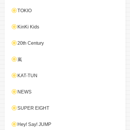
TOKIO
KinKi Kids
20th Century
嵐
KAT-TUN
NEWS
SUPER EIGHT
Hey! Say! JUMP