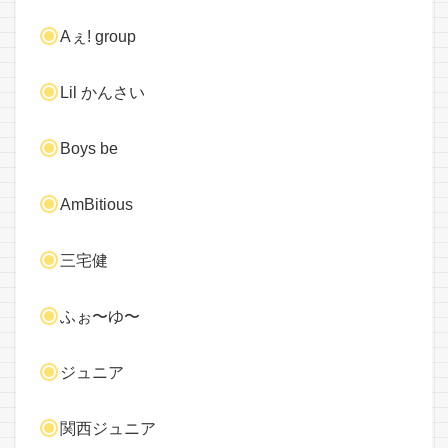
Aぇ! group
Lil かんさい
Boys be
AmBitious
三宅健
ふぉ〜ゆ〜
ジュニア
関西ジュニア