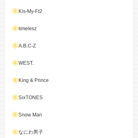
Kis-My-Ft2
timelesz
A.B.C-Z
WEST.
King & Prince
SixTONES
Snow Man
なにわ男子