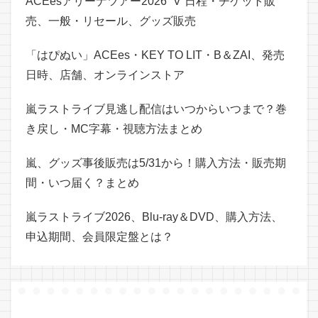
ACEesアリーナツアー2026 “V”日程・チケット販
売、一般・リセール、グッズ販売
「はぴぬい」ACEes・KEY TO LIT・B＆ZAI、発売
日時、店舗、オンラインストア
嵐ラストライブ見逃し配信はいつからいつまで？巻
き戻し・MC字幕・視聴方法まとめ
嵐、グッズ事後販売は5/31から！購入方法・販売期
間・いつ届く？まとめ
嵐ラストライブ2026、Blu-ray＆DVD、購入方法、
申込期間、会員限定盤とは？