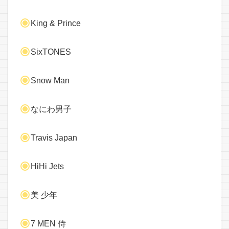
King & Prince
SixTONES
Snow Man
なにわ男子
Travis Japan
HiHi Jets
美 少年
7 MEN 侍