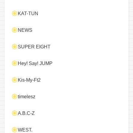
KAT-TUN
NEWS
SUPER EIGHT
Hey! Say! JUMP
Kis-My-Ft2
timelesz
A.B.C-Z
WEST.