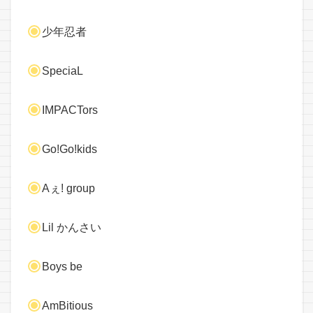
少年忍者
SpeciaL
IMPACTors
Go!Go!kids
Aぇ! group
Lil かんさい
Boys be
AmBitious