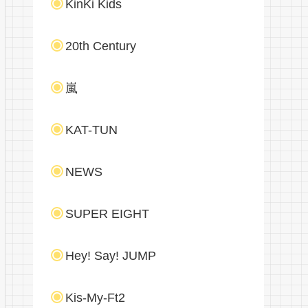
KinKi Kids
20th Century
嵐
KAT-TUN
NEWS
SUPER EIGHT
Hey! Say! JUMP
Kis-My-Ft2