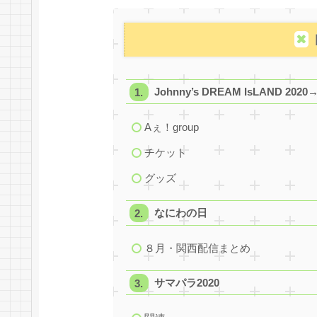
Johnny’s DREAM IsLAND 
Aぇ！group
チケット
グッズ
なにわの日
８月・関西配信まとめ
サマパラ2020