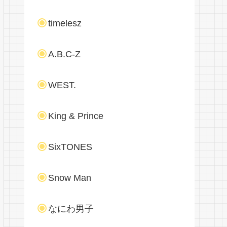
timelesz
A.B.C-Z
WEST.
King & Prince
SixTONES
Snow Man
なにわ男子