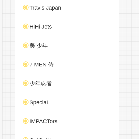
Travis Japan
HiHi Jets
美 少年
7 MEN 侍
少年忍者
SpeciaL
IMPACTors