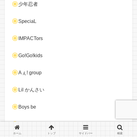
少年忍者
SpeciaL
IMPACTors
Go!Go!kids
Aぇ! group
Lil かんさい
Boys be
AmBitious
ホーム
トップ
サイドバー
検索