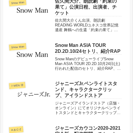
佐久間大介、朗読劇「約束の
Snow Man
果て」公演日程、出演者、チ
ケット
佐久間大介くん出演、朗読劇
READING WORLDユネスコ世界記憶
遺産 舞鶴への生還「約束の果て」公
演日程、出演者などまとめました。
Snow Man ASIA TOUR
Snow Man
2D.2D.10/24セトリ、紹介RAP
Snow ManのデビューライブSnow
Man ASIA TOUR 2D.2D.10月24日(土)
行われた配信のセトリ、紹介RAP、
Snow Manメンバーの好きな曲をまと
めました。
ジャニーズJr.ペンライトスタ
7 MEN 侍
ンド、キャラクタークリッ
プ、アイランドストア
ジャニーズアイランドストア（店舗・
オンライン）にてオリジナルペンライ
トスタンドとキャラクタークリップが
販売されました。販売開始日や商品に
ついてまとめました。
ジャニーズカウコン2020-2021
A.B.C-Z