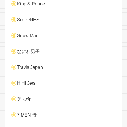
King & Prince
SixTONES
Snow Man
なにわ男子
Travis Japan
HiHi Jets
美 少年
7 MEN 侍