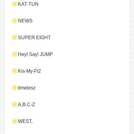
KAT-TUN
NEWS
SUPER EIGHT
Hey! Say! JUMP
Kis-My-Ft2
timelesz
A.B.C-Z
WEST.