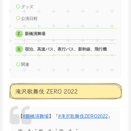
グッズ
公演日程
新橋演舞場
宿泊、高速バス、夜行バス、新幹線、飛行機
関連
滝沢歌舞伎 ZERO 2022
【
#新橋演舞場
】『
#滝沢歌舞伎ZERO2022
』