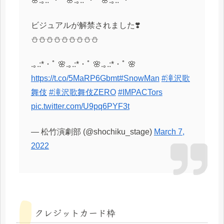
🌸.｡.:*・ﾟ 🌸.｡.:*・ﾟ 🌸.｡.:*・ﾟ
ビジュアルが解禁されました❣️
⛄️⛄️⛄️⛄️⛄️⛄️⛄️⛄️⛄️
.｡.:*・ﾟ 🌸.｡.:*・ﾟ 🌸.｡.:*・ﾟ 🌸
https://t.co/5MaRP6Gbmt
#SnowMan
#滝沢歌
舞伎
#滝沢歌舞伎ZERO
#IMPACTors
pic.twitter.com/U9pq6PYF3t
— 松竹演劇部 (@shochiku_stage)
March 7,
2022
クレジットカード枠