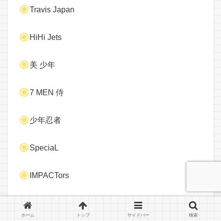
Travis Japan
HiHi Jets
美 少年
7 MEN 侍
少年忍者
SpeciaL
IMPACTors
Go!Go!kids
ホーム
トップ
サイドバー
検索