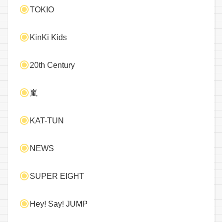
TOKIO
KinKi Kids
20th Century
嵐
KAT-TUN
NEWS
SUPER EIGHT
Hey! Say! JUMP