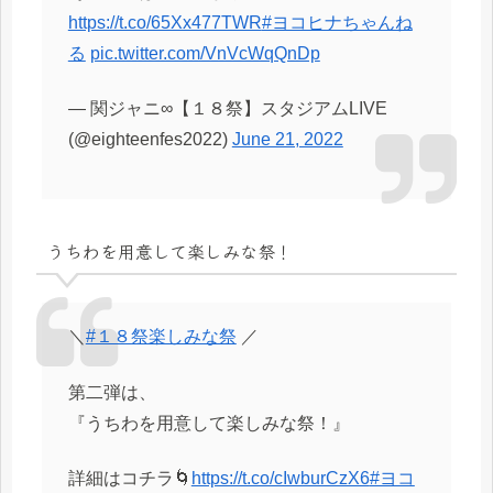
https://t.co/65Xx477TWR
#ヨコヒナちゃんね
る
pic.twitter.com/VnVcWqQnDp
— 関ジャニ∞【１８祭】スタジアムLIVE
(@eighteenfes2022)
June 21, 2022
うちわを用意して楽しみな祭！
＼
#１８祭楽しみな祭
／
第二弾は、
『うちわを用意して楽しみな祭！』
詳細はコチラ🌀
https://t.co/cIwburCzX6
#ヨコ