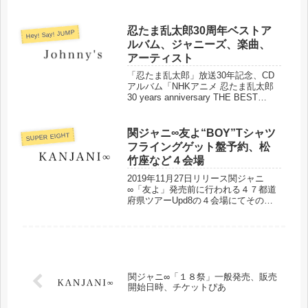
間などまとめました。
忍たま乱太郎30周年ベストア
Hey! Say! JUMP
ルバム、ジャニーズ、楽曲、
アーティスト
「忍たま乱太郎」放送30年記念、CD
アルバム「NHKアニメ 忍たま乱太郎
30 years anniversary THE BEST
SONGS」収録内容、楽曲、歌唱アー
ティストなどまとめました。
関ジャニ∞友よ“BOY”Tシャツ
SUPER EIGHT
フライングゲット盤予約、松
竹座など４会場
2019年11月27日リリース関ジャニ
∞「友よ」発売前に行われる４７都道
府県ツアーUpd8の４会場にてその場
でTシャツがゲットできる「友よ」４
７ツアーオフィシャル“BOY”Tシャツ
フライングゲット盤の予約発売が決定
しました！予約方法などにつ...
関ジャニ∞「１８祭」一般発売、販売
開始日時、チケットぴあ