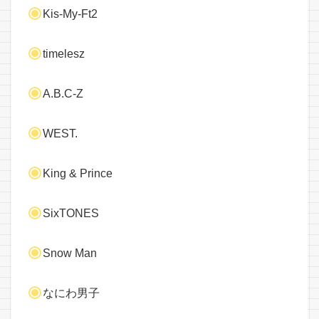
Kis-My-Ft2
timelesz
A.B.C-Z
WEST.
King & Prince
SixTONES
Snow Man
なにわ男子