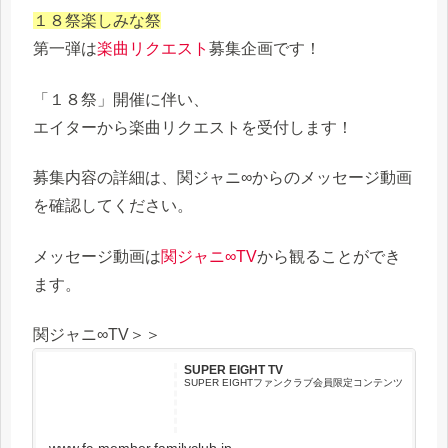
１８祭楽しみな祭
第一弾は
楽曲リクエスト
募集企画です！
「１８祭」開催に伴い、
エイターから楽曲リクエストを受付します！
募集内容の詳細は、関ジャニ∞からのメッセージ動画
を確認してください。
メッセージ動画は
関ジャニ∞TV
から観ることができ
ます。
関ジャニ∞TV＞＞
SUPER EIGHT TV
SUPER EIGHTファンクラブ会員限定コンテンツ
www.fc-member.familyclub.jp