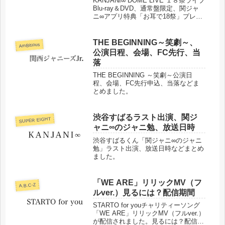
KANJANI∞ DOME LIVE １８祭ライブ
Blu-ray＆DVD、通常盤限定、関ジャ
ニ∞アプリ特典「お耳で18祭」プレイ
リスト収録曲、シリアルコード登録、
視聴可能期間などまとめました。
THE BEGINNING～笑劇～、
AmBitious
公演日程、会場、FC先行、当
落
THE BEGINNING ～笑劇～公演日
程、会場、FC先行申込、当落などま
とめました。
渋谷すばるラスト出演、関ジ
SUPER EIGHT
ャニ∞のジャニ勉、放送日時
渋谷すばるくん「関ジャニ∞のジャニ
勉」ラスト出演、放送日時などまとめ
ました。
「WE ARE」リリックMV（フ
A.B.C-Z
ルver.）見るには？配信期間
STARTO for youチャリティーソング
「WE ARE」リリックMV（フルver.）
が配信されました。見るには？配信期