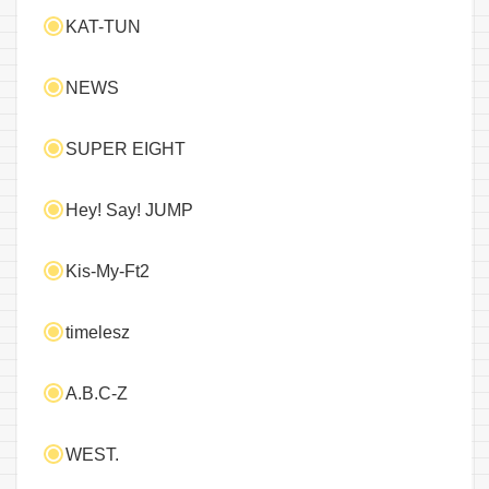
KAT-TUN
NEWS
SUPER EIGHT
Hey! Say! JUMP
Kis-My-Ft2
timelesz
A.B.C-Z
WEST.