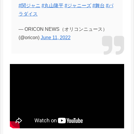
#関ジャニ
#丸山隆平
#ジャニーズ
#舞台
#パ
ラダイス
— ORICON NEWS（オリコンニュース）
(@oricon)
June 11, 2022