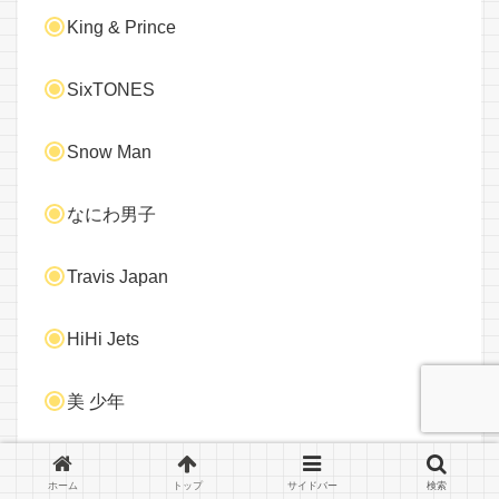
King & Prince
SixTONES
Snow Man
なにわ男子
Travis Japan
HiHi Jets
美 少年
7 MEN 侍
ホーム
トップ
サイドバー
検索