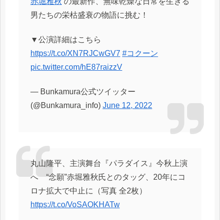
赤堀雅秋
の最新作、無味乾燥な日常を生きる
男たちの栄枯盛衰の物語に挑む！
▼公演詳細はこちら
https://t.co/XN7RJCwGV7
#コクーン
pic.twitter.com/hE87raizzV
— Bunkamura公式ツイッター
(@Bunkamura_info)
June 12, 2022
丸山隆平、主演舞台『パラダイス』今秋上演
へ “念願”赤堀雅秋氏とのタッグ、20年にコ
ロナ拡大で中止に（写真 全2枚）
https://t.co/VoSAOKHATw