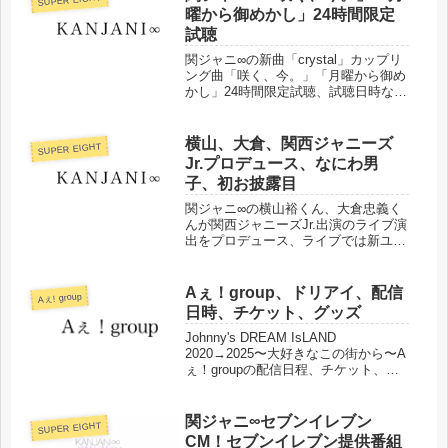
曜から御めかし」24時間限定
試聴
関ジャニ∞の新曲「crystal」カップリ
ング曲「咲く、今。」「月曜から御め
かし」24時間限定試聴、試聴日時など
についてまとめました。
横山、大倉、関西ジャニーズ
SUPER EIGHT
Jr.プロデュース、なにわ男
子、初お披露目
関ジャニ∞の横山裕くん、大倉忠義く
んが関西ジャニーズJr.出演のライブ演
出をプロデュース、ライブでは新ユニ
ット「なにわ男子」が初お披露目され
ました。
Aぇ！group、ドリアイ、配信
Aぇ! group
日時、チケット、グッズ
Johnny's DREAM IsLAND
2020→2025〜大好きなこの街から〜A
ぇ！groupの配信日程、チケット、グ
ッズなどについてまとめました。
関ジャニ∞セブンイレブン
SUPER EIGHT
CM！セブンイレブン提供番組