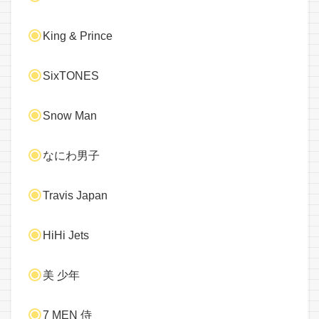
King & Prince
SixTONES
Snow Man
なにわ男子
Travis Japan
HiHi Jets
美 少年
7 MEN 侍