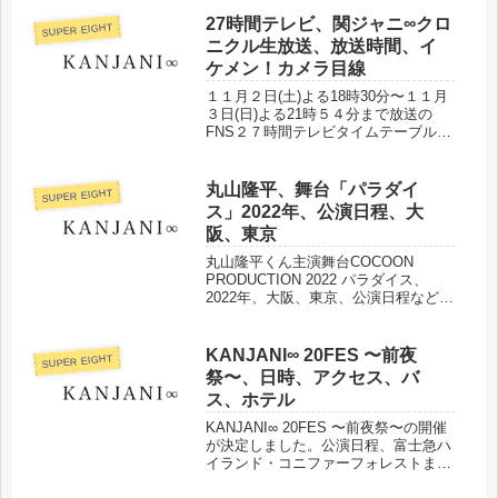
公開、歴代ジャニーズ楽曲などについ
てまとめました。
27時間テレビ、関ジャニ∞クロ
SUPER EIGHT
ニクル生放送、放送時間、イ
ケメン！カメラ目線
１１月２日(土)よる18時30分〜１１月
３日(日)よる21時５４分まで放送の
FNS２７時間テレビタイムテーブルが
発表となりました。２７時間テレビ内
で生放送される関ジャニ∞クロニクル
の放送時間、放送内容についてまとめ
丸山隆平、舞台「パラダイ
SUPER EIGHT
ました。
ス」2022年、公演日程、大
阪、東京
丸山隆平くん主演舞台COCOON
PRODUCTION 2022 パラダイス、
2022年、大阪、東京、公演日程などま
とめました。
KANJANI∞ 20FES 〜前夜
SUPER EIGHT
祭〜、日時、アクセス、バ
ス、ホテル
KANJANI∞ 20FES 〜前夜祭〜の開催
が決定しました。公演日程、富士急ハ
イランド・コニファーフォレストまで
のアクセス、バスチケット、プラン、