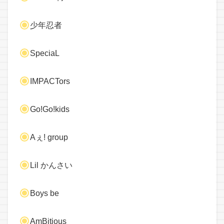
少年忍者
SpeciaL
IMPACTors
Go!Go!kids
Aぇ! group
Lil かんさい
Boys be
AmBitious