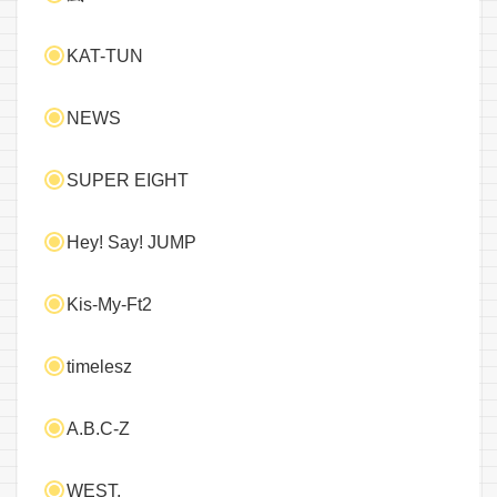
KAT-TUN
NEWS
SUPER EIGHT
Hey! Say! JUMP
Kis-My-Ft2
timelesz
A.B.C-Z
WEST.