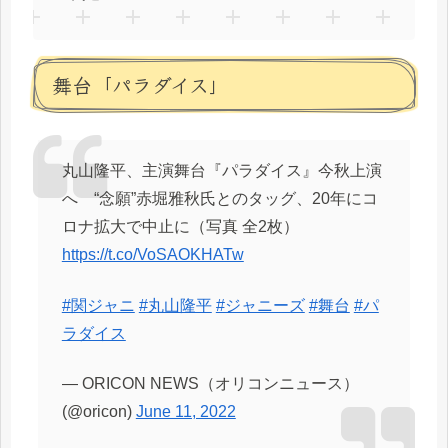
舞台「パラダイス」
丸山隆平、主演舞台『パラダイス』今秋上演
へ “念願”赤堀雅秋氏とのタッグ、20年にコ
ロナ拡大で中止に（写真 全2枚）
https://t.co/VoSAOKHATw
#関ジャニ
#丸山隆平
#ジャニーズ
#舞台
#パ
ラダイス
— ORICON NEWS（オリコンニュース）
(@oricon)
June 11, 2022