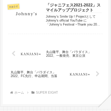
最寄駅、周辺ホテルなどまとめまし
た。
「ジャニフェス2021-2022」ス
A.B.C-Z
マイルアッププロジェクト
Johnny’s Smile Up ! Projectとして
Johnny's official YouTube に
「Johnnyʼs Festival ~Thank you 2021
Hello 2022~」から各グループ1曲ずつ
UPされました。楽曲などまとめまし
た。
丸山隆平、舞台「パラダイス」
2022、一般発売、東京公演
丸山隆平、舞台「パラダイス」
2022、FC先行、申込期間、当落
ホーム
SUPER EIGHT